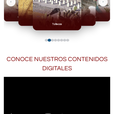
‹
›
Olmecas
Mexicas
Mayas
Mixteca
Toltecas
CONOCE NUESTROS CONTENIDOS
DIGITALES