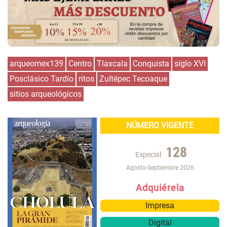
arqueomex139
Centro
Tlaxcala
Conquista
siglo XVI
Posclásico Tardío
ritos
Zultépec Tecoaque
sitios arqueológicos
NÚMERO VIGENTE
128
Especial
Agosto-Septiembre 2026
Adquiérela
Impresa
Digital