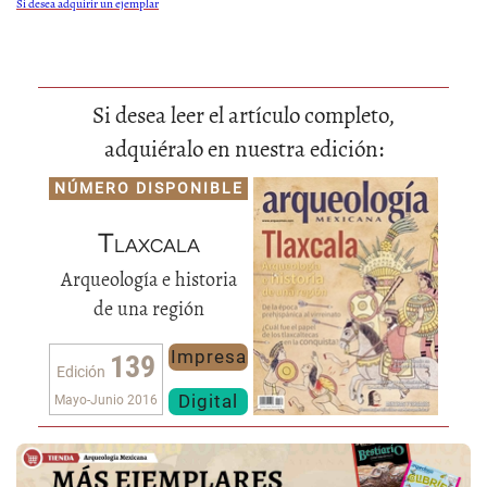
Si desea adquirir un ejemplar
Si desea leer el artículo completo,
adquiéralo en nuestra edición:
NÚMERO DISPONIBLE
Tlaxcala
Arqueología e historia
de una región
Impresa
139
Edición
Digital
Mayo-Junio 2016