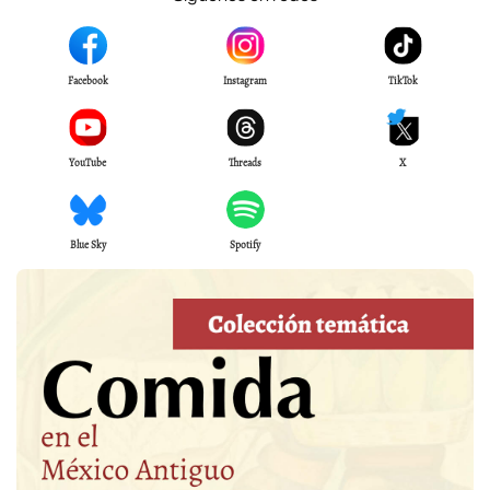
Facebook
Instagram
TikTok
YouTube
Threads
X
Blue Sky
Spotify