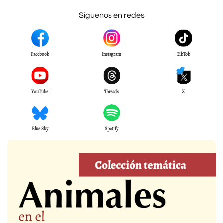
Síguenos en redes
Facebook
Instagram
TikTok
YouTube
Threads
X
Blue Sky
Spotify