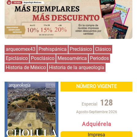
arqueomex43
Prehispánica
Preclásico
Clásico
Epiclásico
Posclásico
Mesoamérica
Periodos
Historia de México
Historia de la arqueología
NÚMERO VIGENTE
128
Especial
Agosto-Septiembre 2026
Adquiérela
Impresa