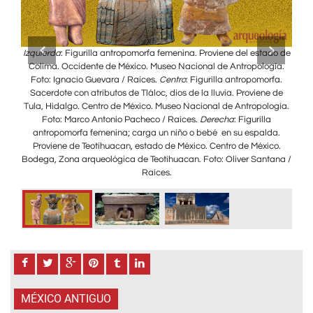
 los
Izquierda
: Figurilla antropomorfa femenina. Proviene del estado de
Repr
co
Colima. Occidente de México. Museo Nacional de Antropología.
uego
Foto: Ignacio Guevara / Raíces.
Centro
: Figurilla antropomorfa.
ichén
Sacerdote con atributos de Tláloc, dios de la lluvia. Proviene de
Tula, Hidalgo. Centro de México. Museo Nacional de Antropología.
Foto: Marco Antonio Pacheco / Raíces.
Derecha
: Figurilla
antropomorfa femenina; carga un niño o bebé en su espalda.
Proviene de Teotihuacan, estado de México. Centro de México.
Bodega, Zona arqueológica de Teotihuacan. Foto: Oliver Santana /
Raíces.
MÉXICO ANTIGUO