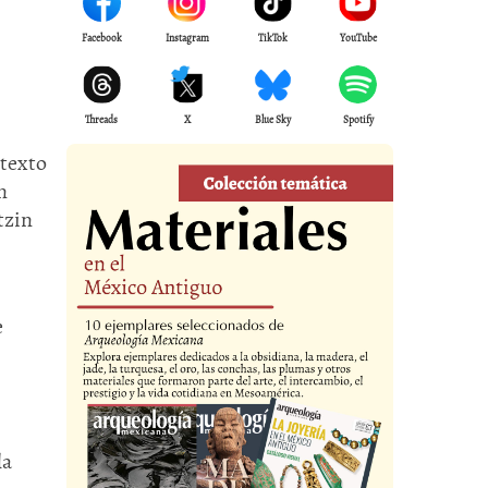
Facebook
Instagram
TikTok
YouTube
Threads
X
Blue Sky
Spotify
 texto
n
tzin
e
la