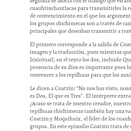
segunda se asocia con el diálogo que esta
cuauhtinchantlacas para transmitirles la r
de convencimiento en el que los argumento
los grupos chichimecas son a través de ca
principales que deseaban transmitir a tra
El primero corresponde a la salida de Coat
imagen y la traducción, pues mientras que 
Icxicóuatl, en el texto los dos, incluido Q
presencia de su dios es importante pues lo
convencer a los tepilhuas para que los auxi
Le dicen a Coatzin: “No nos has visto, nos
es Dos, El que es Tres”. El intérprete entra
¿Acaso se trata de nuestro creador, nuestr
tepilhuas chichimecas también hay una var
Coatzin y Moquihuix, el líder de los cuauh
grupos. En este episodio Coatzin trata de