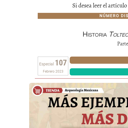
Si desea leer el artícu
NÚMERO DI
Historia
Toltec
Parte
107
Especial
Febrero 2023