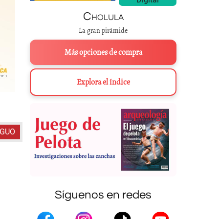
Cholula
La gran pirámide
Más opciones de compra
Explora el índice
Historia Tolteca C
IGUO
Síguenos en redes