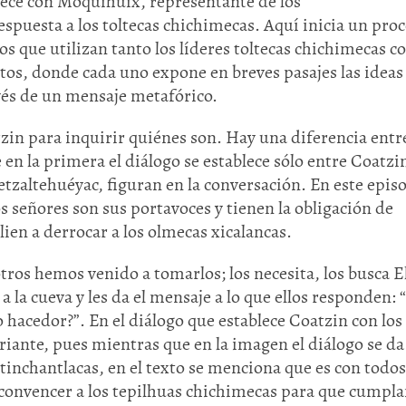
blece con Moquihuix, representante de los
espuesta a los toltecas chichimecas. Aquí inicia un pro
s que utilizan tanto los líderes toltecas chichimecas 
ntos, donde cada uno expone en breves pasajes las ideas
vés de un mensaje metafórico.
zin para inquirir quiénes son. Hay una diferencia entre
en la primera el diálogo se establece sólo entre Coatzi
uetzaltehuéyac, figuran en la conversación. En este episo
s señores son sus portavoces y tienen la obligación de
lien a derrocar a los olmecas xicalancas.
otros hemos venido a tomarlos; los necesita, los busca E
 a la cueva y les da el mensaje a lo que ellos responden: 
o hacedor?”. En el diálogo que establece Coatzin con los
iante, pues mientras que en la imagen el diálogo se da
tinchantlacas, en el texto se menciona que es con todos
 convencer a los tepilhuas chichimecas para que cumpl