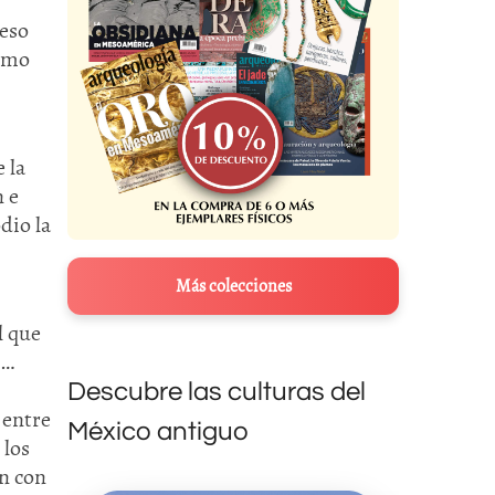
ceso
como
 la
n e
dio la
Más colecciones
l que
“…
Descubre las culturas del
 entre
México antiguo
 los
an con