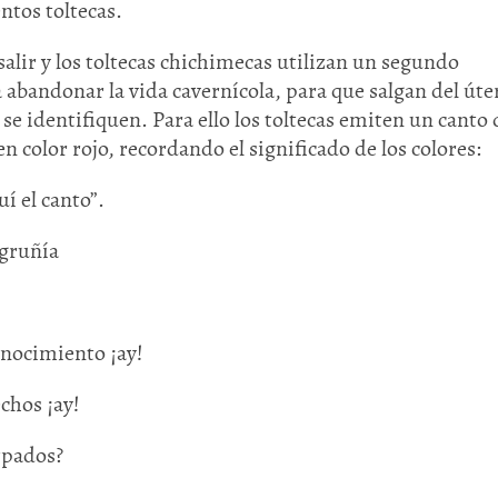
ntos toltecas.
salir y los toltecas chichimecas utilizan un segundo
 abandonar la vida cavernícola, para que salgan del úte
se identifiquen. Para ello los toltecas emiten un canto
en color rojo, recordando el significado de los colores:
uí el canto”.
 gruñía
Huasteca
Olmecas
onocimiento ¡ay!
echos ¡ay!
rpados?