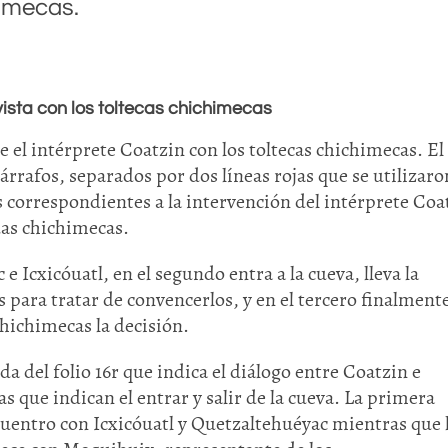
himecas.
vista con los toltecas chichimecas
re el intérprete Coatzin con los toltecas chichimecas. El
árrafos, separados por dos líneas rojas que se utilizaro
 correspondientes a la intervención del intérprete Coa
huas chichimecas.
 Icxicóuatl, en el segundo entra a la cueva, lleva la
os para tratar de convencerlos, y en el tercero finalment
 chichimecas la decisión.
da del folio 16r que indica el diálogo entre Coatzin e
s que indican el entrar y salir de la cueva. La primera
ncuentro con Icxicóuatl y Quetzaltehuéyac mientras que 