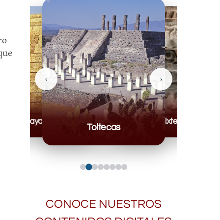
ro
 que
‹
›
Mayas
Mixteca
Toltecas
CONOCE NUESTROS