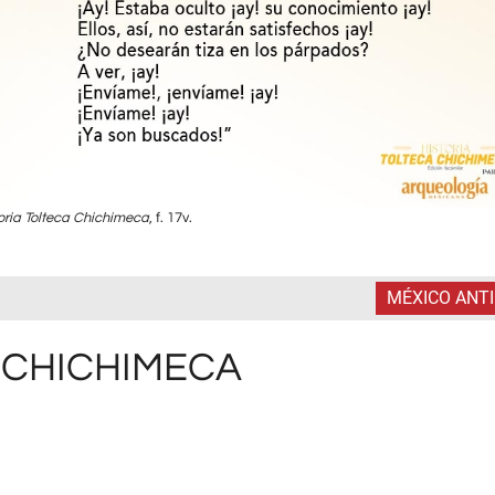
oria Tolteca Chichimeca
, f. 17v.
MÉXICO ANT
 CHICHIMECA