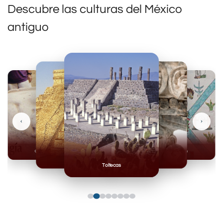
Descubre las culturas del México
antiguo
‹
›
Olmecas
Mexicas
Mayas
Mixteca
Toltecas