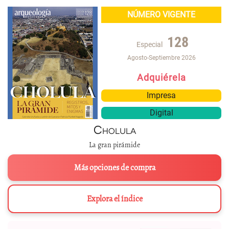
NÚMERO VIGENTE
128
Especial
Agosto-Septiembre 2026
Adquiérela
Impresa
Digital
Cholula
La gran pirámide
Más opciones de compra
Explora el índice