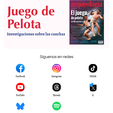
Síguenos en redes
Facebook
Instagram
TikTok
YouTube
Threads
X