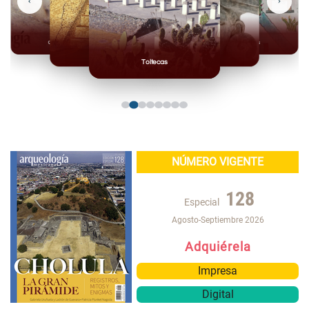
‹
›
Olmecas
Mexicas
Mayas
Mixteca
Toltecas
NÚMERO VIGENTE
128
Especial
Agosto-Septiembre 2026
Adquiérela
Impresa
Digital