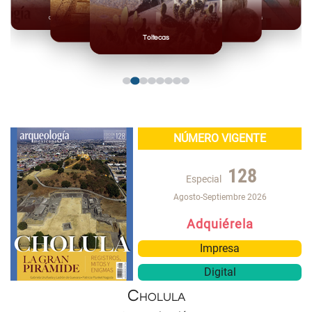
Olmecas
Mexicas
Mayas
Mixteca
Toltecas
NÚMERO VIGENTE
128
Especial
Agosto-Septiembre 2026
Adquiérela
Impresa
Digital
Cholula