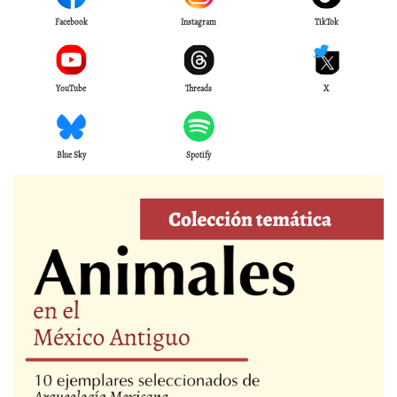
Facebook
Instagram
TikTok
YouTube
Threads
X
Blue Sky
Spotify