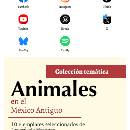
Facebook
Instagram
TikTok
YouTube
Threads
X
Blue Sky
Spotify