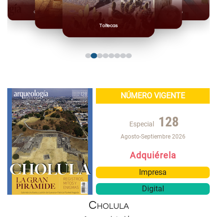
Olmecas
Mexicas
Mayas
Mixteca
Toltecas
NÚMERO VIGENTE
128
Especial
Agosto-Septiembre 2026
Adquiérela
Impresa
Digital
Cholula