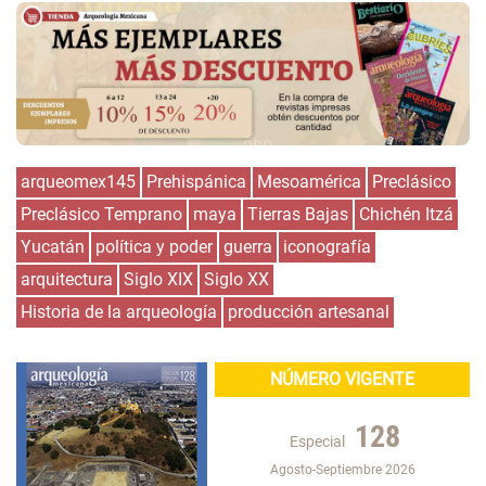
arqueomex145
Prehispánica
Mesoamérica
Preclásico
Preclásico Temprano
maya
Tierras Bajas
Chichén Itzá
Yucatán
política y poder
guerra
iconografía
arquitectura
Siglo XIX
Siglo XX
Historia de la arqueología
producción artesanal
NÚMERO VIGENTE
128
Especial
Agosto-Septiembre 2026