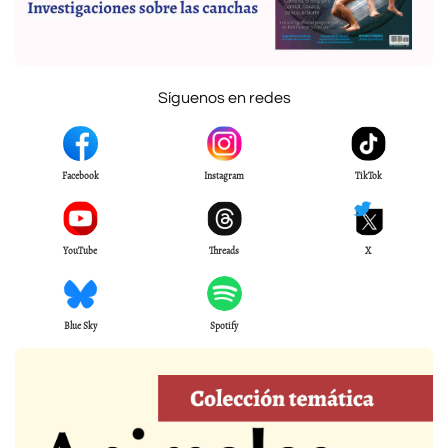
Síguenos en redes
Facebook
Instagram
TikTok
YouTube
Threads
X
Blue Sky
Spotify