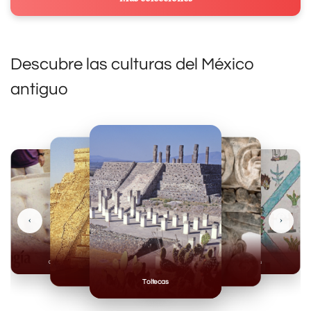
Descubre las culturas del México
antiguo
‹
›
Olmecas
Mexicas
Mayas
Mixteca
Toltecas