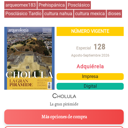
arqueomex183
Prehispánica
Posclásico
Posclásico Tardío
cultura nahua
cultura mexica
dioses
NÚMERO VIGENTE
128
Especial
Agosto-Septiembre 2026
Adquiérela
Impresa
Digital
Cholula
La gran pirámide
Más opciones de compra