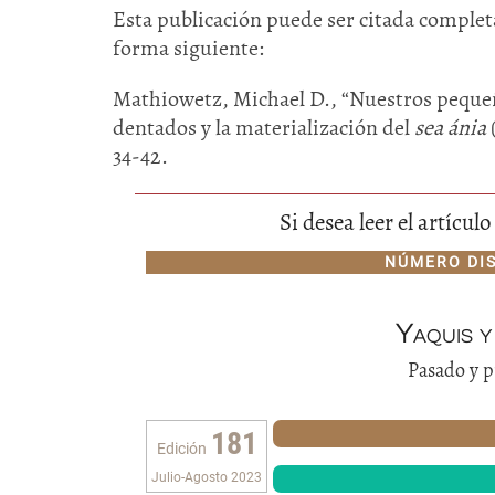
Esta publicación puede ser citada completa
forma siguiente:
Mathiowetz, Michael D., “Nuestros pequeñ
dentados y la materialización del
sea ánia
34-42.
Si desea leer el artícu
NÚMERO DI
Yaquis y
Pasado y p
181
Edición
Julio-Agosto 2023