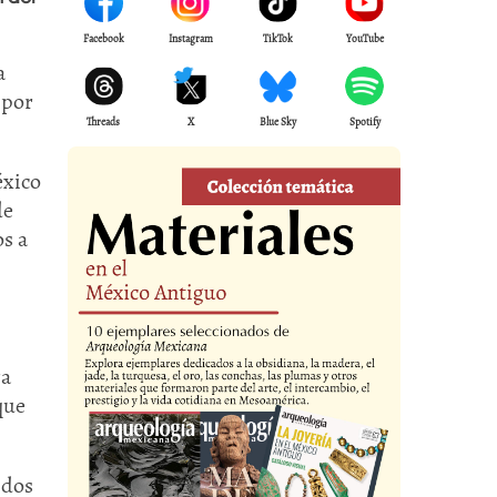
Facebook
Instagram
TikTok
YouTube
a
 por
Threads
X
Blue Sky
Spotify
éxico
de
s a
ra
que
idos