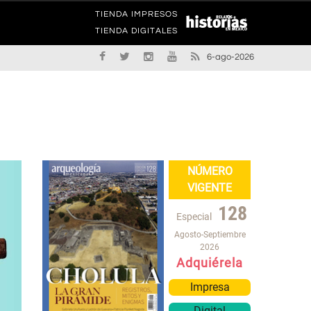
TIENDA IMPRESOS
TIENDA DIGITALES
6-ago-2026
NÚMERO
VIGENTE
128
Especial
Agosto-Septiembre
2026
Adquiérela
Impresa
Digital