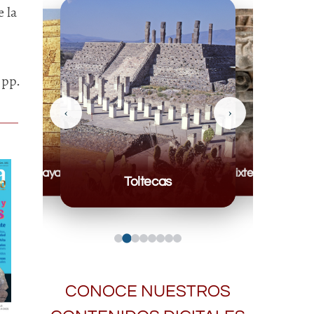
 la
 pp.
‹
›
Mayas
Mixteca
Toltecas
CONOCE NUESTROS