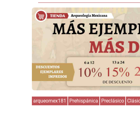
arqueomex181
Prehispánica
Preclásico
Clási