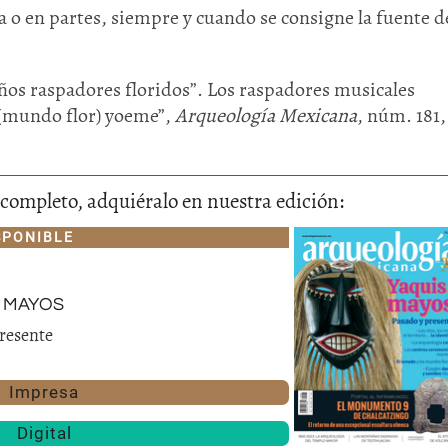
 o en partes, siempre y cuando se consigne la fuente de
os raspadores floridos”. Los raspadores musicales
(mundo flor) yoeme”,
Arqueología Mexicana
, núm. 181,
lo completo, adquiéralo en nuestra edición:
Huasteca
Olmecas
SPONIBLE
 mayos
resente
Impresa
Digital