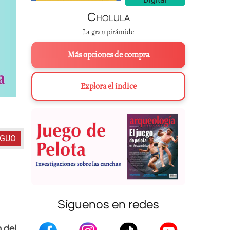
Cholula
La gran pirámide
Más opciones de compra
Explora el índice
El suroeste de Estados Unidos / Noroeste de
IGUO
Síguenos en redes
 del