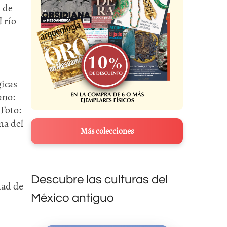
 de
 río
gicas
ano:
Foto:
ma del
Más colecciones
Descubre las culturas del
dad de
México antiguo