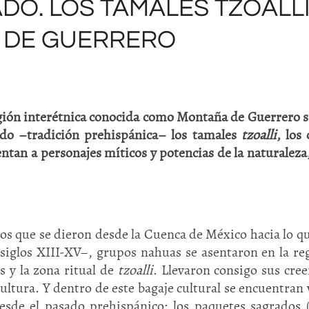
DO. LOS TAMALES TZOALL
 DE GUERRERO
egión interétnica conocida como Montaña de Guerrero 
do –tradición prehispánica– los tamales
tzoalli
, los 
ntan a personajes míticos y potencias de la naturaleza,
os que se dieron desde la Cuenca de México hacia lo q
siglos XIII-XV–, grupos nahuas se asentaron en la re
s y la zona ritual de
tzoalli
. Llevaron consigo sus cree
cultura. Y dentro de este bagaje cultural se encuentran 
sde el pasado prehispánico: los paquetes sagrados 