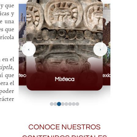
 y que
icas y
e una
es que
rícola
‹
›
 en el
xiptla
,
hí que
Toltecas
Mexicas
Mixteca
era el
 poder
rácter
CONOCE NUESTROS