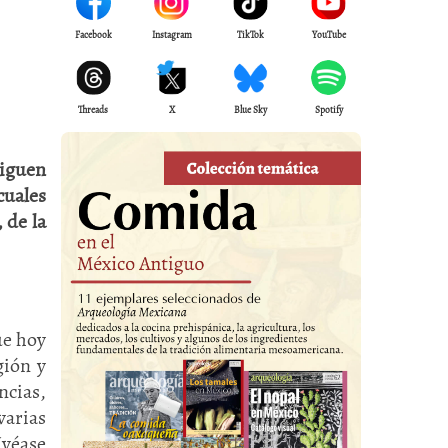
I
Facebook
Instagram
TikTok
YouTube
Threads
X
Blue Sky
Spotify
siguen
cuales
 de la
ue hoy
gión y
ncias,
varias
(véase