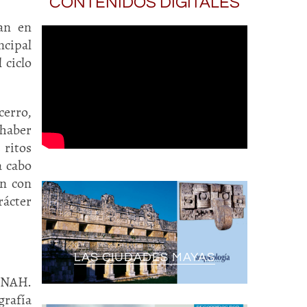
CONTENIDOS DIGITALES
zan en
ncipal
 ciclo
cerro,
 haber
 ritos
a cabo
an con
rácter
LAS CIUDADES MAYAS
 INAH.
grafía