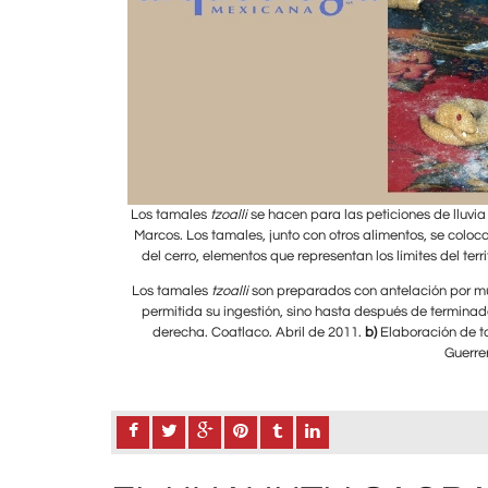
de abril, día de San
Los tamales
tzoalli
se hacen para las peticiones de lluvia
s altares de la cruz
Marcos. Los tamales, junto con otros alimentos, se coloc
03.
del cerro, elementos que representan los límites del ter
Foto: Samuel Villela
ter sagrado y no es
Los tamales
tzoalli
son preparados con antelación por mu
 cuervo, atrás a la
permitida su ingestión, sino hasta después de terminado 
lluvias. Coatlaco,
derecha. Coatlaco. Abril de 2011.
b)
Elaboración de 
Guerrer