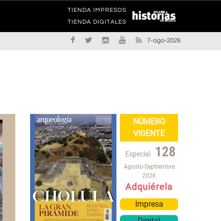
TIENDA IMPRESOS
TIENDA DIGITALES
7-ago-2026
NÚMERO
VIGENTE
128
Especial
Agosto-Septiembre
2026
Adquiérela
Impresa
Digital