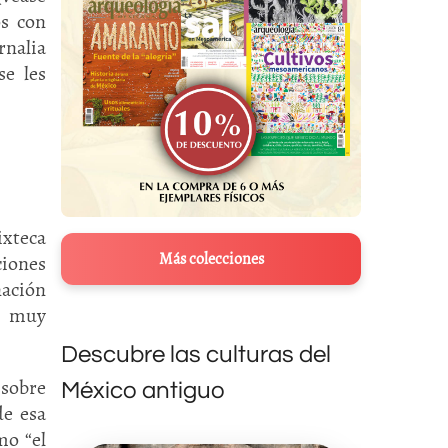
os con
nalia
se les
ixteca
Más colecciones
ciones
nación
do muy
Descubre las culturas del
 sobre
México antiguo
de esa
mo “el