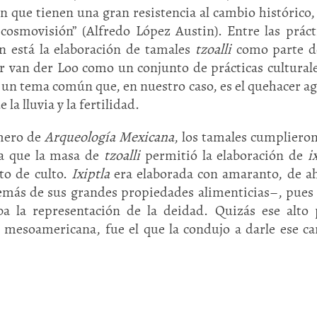
 que tienen una gran resistencia al cambio histórico,
 cosmovisión” (Alfredo López Austin). Entre las práct
an está la elaboración de tamales
tzoalli
como parte d
r van der Loo como un conjunto de prácticas cultural
 un tema común que, en nuestro caso, es el quehacer ag
la lluvia y la fertilidad.
úmero de
Arqueología Mexicana
, los tamales cumplieron
ya que la masa de
tzoalli
permitió la elaboración de
i
Olmecas
Mayas
eto de culto.
Ixiptla
era elaborada con amaranto, de a
emás de sus grandes propiedades alimenticias–, pues 
ba la representación de la deidad. Quizás ese alto
n mesoamericana, fue el que la condujo a darle ese ca