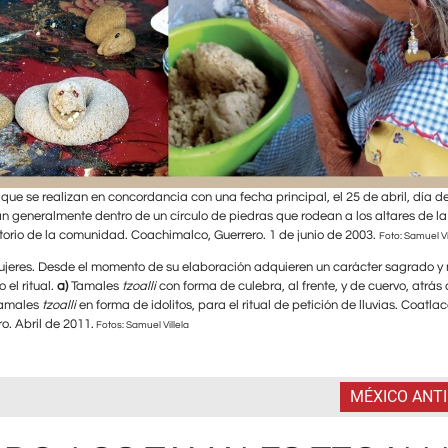
 que se realizan en concordancia con una fecha principal, el 25 de abril, día d
an generalmente dentro de un círculo de piedras que rodean a los altares de la
ritorio de la comunidad. Coachimalco, Guerrero. 1 de junio de 2003.
Foto: Samuel Vi
jeres. Desde el momento de su elaboración adquieren un carácter sagrado y 
el ritual.
a)
Tamales
tzoalli
con forma de culebra, al frente, y de cuervo, atrás 
tamales
tzoalli
en forma de idolitos, para el ritual de petición de lluvias. Coatlac
o. Abril de 2011.
Fotos: Samuel Villela
MÉXICO ANT