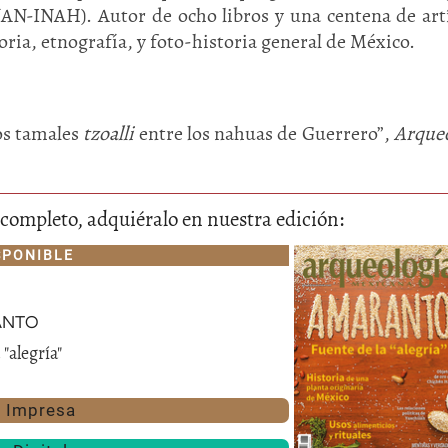
NAN-INAH). Autor de ocho libros y una centena de art
oria, etnografía, y foto-historia general de México.
os tamales
tzoalli
entre los nahuas de Guerrero”,
Arque
lo completo, adquiéralo en nuestra edición:
SPONIBLE
nto
 "alegría"
Impresa