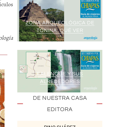
ículos
ZONA ARQUEOLÓGICA DE
TONINÁ. QUÉ VER
ología
PALENQUE Y SUS
ALREDEDORES
DE NUESTRA CASA
EDITORA