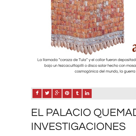
isposición de ésta –
La llamada “coraza de Tula” y el collar fueron deposita
n la concepción
bajo un tezcacuitlapilli o disco solar hecho con m
cosmogónica del mundo, la guerra y 
EL PALACIO QUEMAD
INVESTIGACIONES