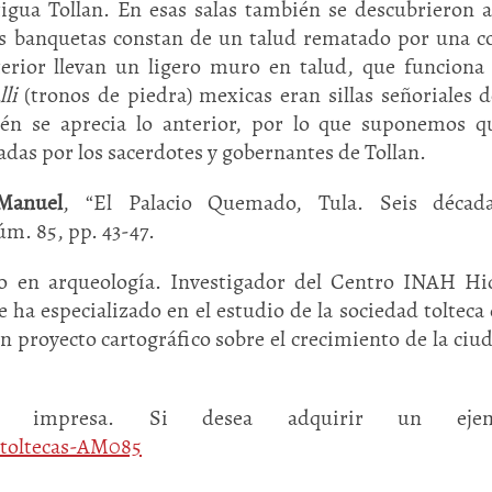
igua Tollan. En esas salas también se descubrieron a
as banquetas constan de un talud rematado por una c
terior llevan un ligero muro en talud, que funcion
lli
(tronos de piedra) mexicas eran sillas señoriales d
ién se aprecia lo anterior, por lo que suponemos q
as por los sacerdotes y gobernantes de Tollan.
Manuel
, “El Palacio Quemado, Tula. Seis décad
m. 85, pp. 43-47.
o en arqueología. Investigador del Centro INAH Hi
e ha especializado en el estudio de la sociedad tolteca
n proyecto cartográfico sobre el crecimiento de la ciu
 impresa. Si desea adquirir un ejemp
-toltecas-AM085