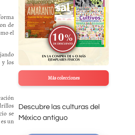
aforma
son de
omo el
ejando
 y los
Más colecciones
ración
rillos
Descubre las culturas del
cio se
México antiguo
 es un