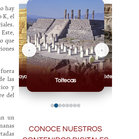
no hay
 K, el
iales.
 Este,
co que
iones
‹
›
 fuera
Mayas
Mixteca
de las
Toltecas
tico y
re del
ían un
manas
CONOCE NUESTROS
etadas