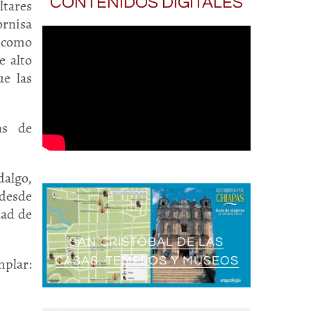
CONTENIDOS DIGITALES
ltares
ornisa
a como
e alto
ue las
as de
dalgo,
 desde
dad de
SAN CRISTÓBAL DE LAS
CASAS. TEMPLOS Y MUSEOS
lar: