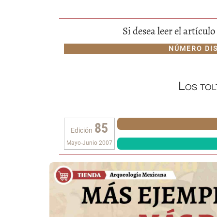
Si desea leer el artícu
NÚMERO DI
Los tol
85
Edición
Mayo-Junio 2007