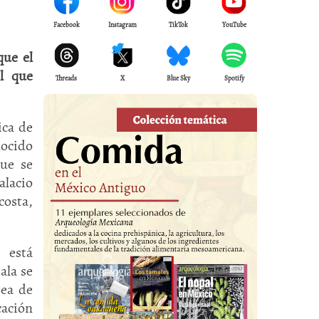
Facebook
Instagram
TikTok
YouTube
que el
l que
Threads
X
Blue Sky
Spotify
ica de
nocido
que se
alacio
costa,
 está
ala se
rea de
cación