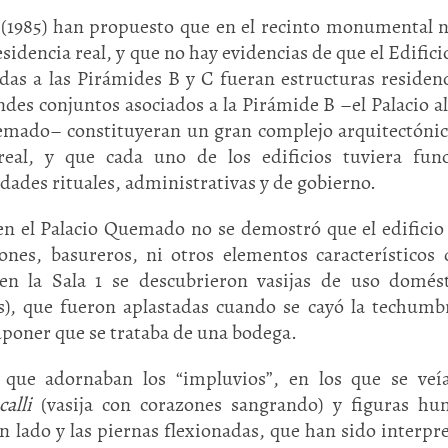
(1985) han propuesto que en el recinto monumental 
esidencia real, y que no hay evidencias de que el Edificio
das a las Pirámides B y C fueran estructuras residenc
des conjuntos asociados a la Pirámide B –el Palacio al
Quemado– constituyeran un gran complejo arquitectóni
eal, y que cada uno de los edificios tuviera func
dades rituales, administrativas y de gobierno.
 en el Palacio Quemado no se demostró que el edificio
Huasteca
Olmecas
ones, basureros, ni otros elementos característicos 
en la Sala 1 se descubrieron vasijas de uso domés
os), que fueron aplastadas cuando se cayó la techumb
suponer que se trataba de una bodega.
os que adornaban los “impluvios”, en los que se ve
alli
(vasija con corazones sangrando) y figuras hu
n lado y las piernas flexionadas, que han sido interpr