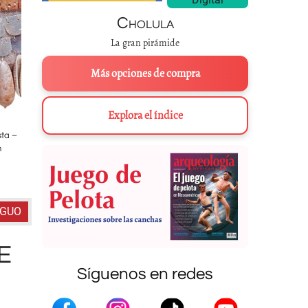
Cholula
La gran pirámide
Más opciones de compra
Explora el índice
sta –
La llamada “coraza de Tula” y el collar fueron depositados ritualmente
n
bajo un tezcacuitlapilli o disco solar hecho con mosaicos de turq
cosmogónica del mundo, la guerra y el culto al Sol
IGUO
E
Síguenos en redes