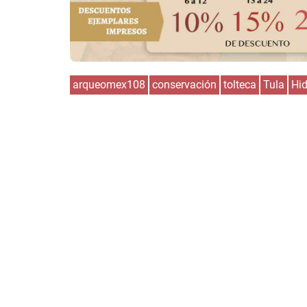
arqueomex108
conservación
tolteca
Tula
Hi