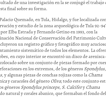
sultado de una investigación en la se conjugó el trabajo
sta final sobre su forma.
 Palacio Quemado, en Tula, Hidalgo, y fue localizada c
vación y estudio de la zona arqueológica de Tula 92-94
por Elba Estrada y Fernando Getino en 1993, con la
dinación Nacional de Conservación del Patrimonio Cult
cluyeron un registro gráfico y fotográfico muy acucios
vantamiento sistemático de todos los elementos. La ofre
dobes, en cuyo interior se encontró un disco de arenisca
colocado sobre un conjunto de piezas formado por cue
rforaciones en los extremos, de los géneros
Spondylus
,
s
, y algunas piezas de conchas rojizas como la
Chama
nica
y caracoles del género
Oliva
; todo este conjunto es
los géneros
Spondylus princeps
,
S. Calcifer
y
Chama
do natural y corales abanico, que formaban el fondo de