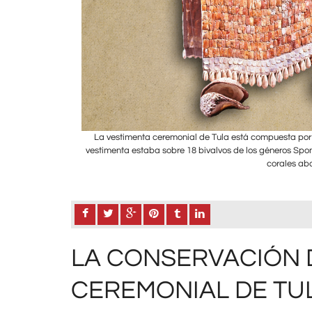
a y precisión. La
La vestimenta ceremonial de Tula está compuesta por 
ondylus sin tallar y
vestimenta estaba sobre 18 bivalvos de los géneros Spond
corales ab
LA CONSERVACIÓN 
CEREMONIAL DE TUL