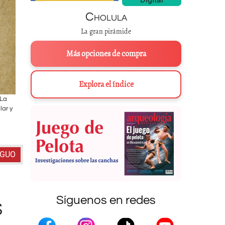
Cholula
La gran pirámide
Más opciones de compra
Explora el índice
 La
La vestimenta ceremonial de Tula está compuesta por 1 413 pendient
lar y
vestimenta estaba sobre 18 bivalvos de los géneros Spondylus princeps, 
corales abanico. MNA.
Fot
IGUO
Síguenos en redes
S