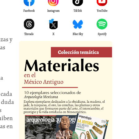
Facebook
Instagram
TikTok
YouTube
Threads
X
Blue Sky
Spotify
zas y
cas
ta
 cada
a duda
s
hiben
as en