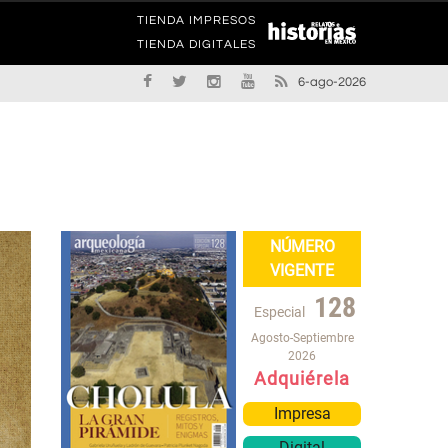
TIENDA IMPRESOS
TIENDA DIGITALES
6-ago-2026
NÚMERO
VIGENTE
128
Especial
Agosto-Septiembre
2026
Adquiérela
Impresa
Digital