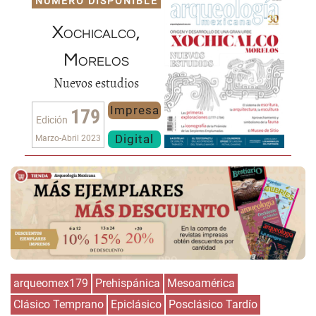
NÚMERO DISPONIBLE
Xochicalco,
Morelos
Nuevos estudios
Impresa
179
Edición
Digital
Marzo-Abril 2023
arqueomex179
Prehispánica
Mesoamérica
Clásico Temprano
Epiclásico
Posclásico Tardío