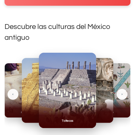
Descubre las culturas del México
antiguo
‹
›
Olmecas
Mexicas
Mayas
Mixteca
Toltecas