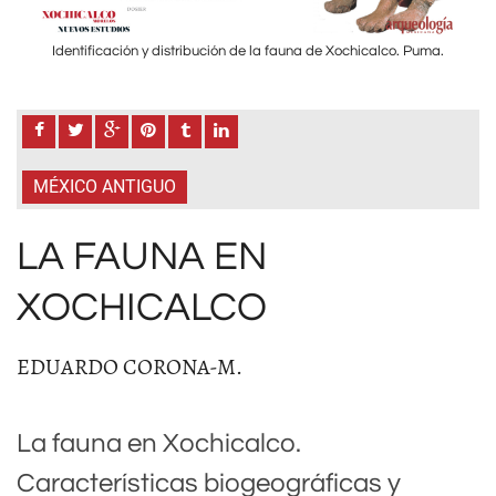
ma.
Identificación y distribución de la fauna de Xochicalco. Puma.
Id
MÉXICO ANTIGUO
LA FAUNA EN
XOCHICALCO
EDUARDO CORONA-M.
La fauna en Xochicalco.
Características biogeográficas y