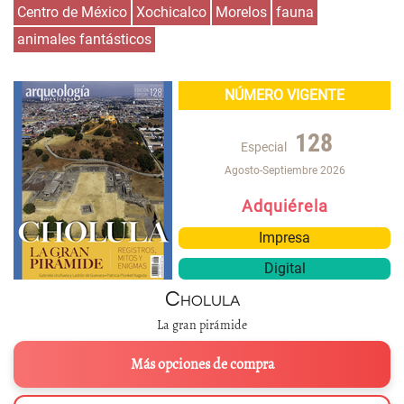
Centro de México
Xochicalco
Morelos
fauna
animales fantásticos
NÚMERO VIGENTE
128
Especial
Agosto-Septiembre 2026
Adquiérela
Impresa
Digital
Cholula
La gran pirámide
Más opciones de compra