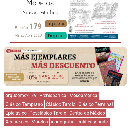
Morelos
Nuevos estudios
Impresa
179
Edición
Digital
Marzo-Abril 2023
arqueomex179
Prehispánica
Mesoamérica
Clásico Temprano
Clásico Tardío
Clásico Terminal
Epiclásico
Posclásico Tardío
Centro de México
Xochicalco
Morelos
iconografía
política y poder