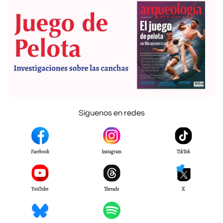
Síguenos en redes
Facebook
Instagram
TikTok
YouTube
Threads
X