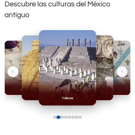
Descubre las culturas del México
antiguo
‹
›
Olmecas
Mexicas
Mayas
Mixteca
Toltecas