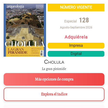
NÚMERO VIGENTE
128
Especial
Agosto-Septiembre 2026
Adquiérela
Impresa
Digital
Cholula
La gran pirámide
Más opciones de compra
Explora el índice