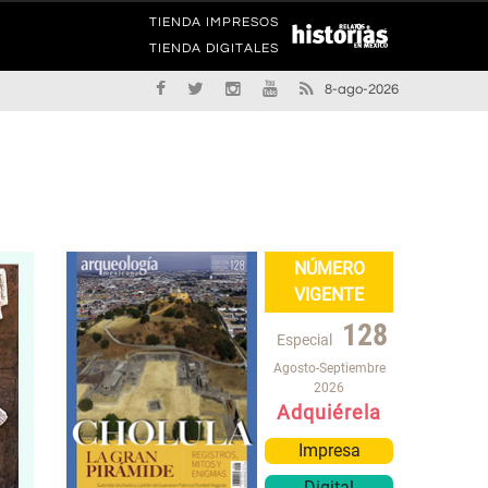
TIENDA IMPRESOS
TIENDA DIGITALES
8-ago-2026
NÚMERO
VIGENTE
128
Especial
Agosto-Septiembre
2026
Adquiérela
Impresa
Digital