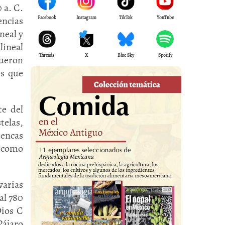
 a. C.
encias
Facebook
Instagram
TikTok
YouTube
neal y
lineal
Threads
X
Blue Sky
Spotify
fueron
es que
e del
telas,
uencas
a como
varias
al 780
Dios C
Pájaro