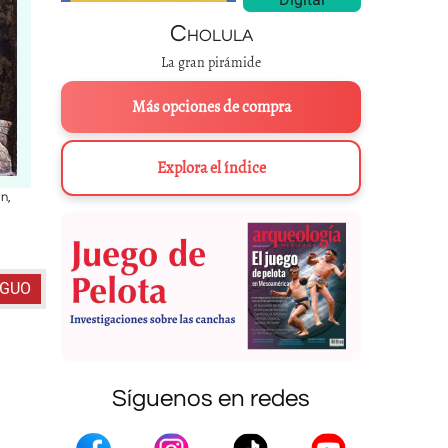
Cholula
La gran pirámide
Más opciones de compra
Explora el índice
án,
Izquierda
: Dintel 24. Yaxchilán, Chiapas. Museo Británico, Londres.
FO
Chiapas. Museo Nacional de Antropología.
FOTO: JORGE
IGUO
Síguenos en redes