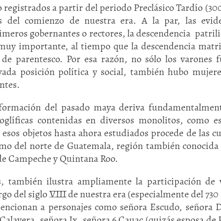
o registrados a partir del periodo Preclásico Tardío (300
es del comienzo de nuestra era. A la par, las evid
imeros gobernantes o rectores, la descendencia patrili
 muy importante, al tiempo que la descendencia matri
 de parentesco. Por esa razón, no sólo los varones 
evada posición política y social, también hubo mujer
ntes.
nformación del pasado maya deriva fundamentalment
roglíficas contenidas en diversos monolitos, como es
e esos objetos hasta ahora estudiados procede de las c
omo del norte de Guatemala, región también conocid
s de Campeche y Quintana Roo.
, también ilustra ampliamente la participación de 
largo del siglo VIII de nuestra era (especialmente del 730 
r mencionan a personajes como señora Escudo, señora 
Calavera, señora Ix, señora 6 Cauac (quizás esposa de 