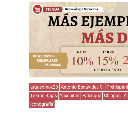
arqueomex29
Antonio Benavides C.
Prehispán
Tierras Bajas
Yaxchilán
Palenque
Chiapas
Y
iconografía