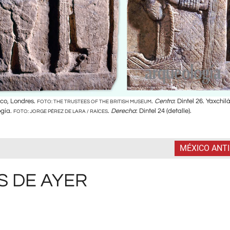
ico, Londres.
.
Centro
: Dintel 26. Yaxchil
FOTO: THE TRUSTEES OF THE BRITISH MUSEUM
ogía.
.
Derecha
: Dintel 24 (detalle).
FOTO: JORGE PÉREZ DE LARA / RAÍCES
MÉXICO ANT
S DE AYER