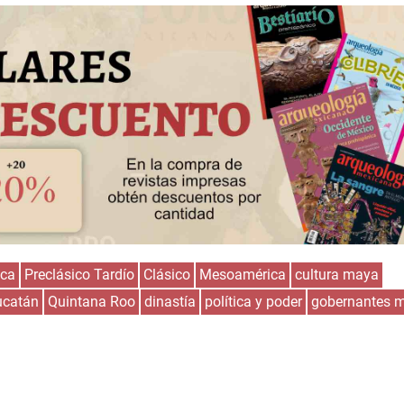
ica
Preclásico Tardío
Clásico
Mesoamérica
cultura maya
ucatán
Quintana Roo
dinastía
política y poder
gobernantes 