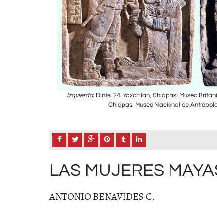
ntel 26. Yaxchilán,
Izquierda
: Dintel 24. Yaxchilán, Chiapas. Museo Britán
e).
Chiapas. Museo Nacional de Antropol
LAS MUJERES MAYA
ANTONIO BENAVIDES C.