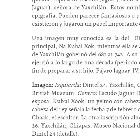
Jaguar), señora de Yaxchilán. Estos nomb
epigrafía. Pueden parecer fantasiosos o 
existieron y jugaron un papel importante
Una imagen muy conocida es la del Din
principal, Na K'abal Xok, mientras ella se
de Yaxchilán gobernó del 681 a1 742. A su
ejerció a lo largo de una década (period
fin de preparar a su hijo, Pájaro Jaguar IV
Imagen:
Izquierda
: Dintel 24. Yaxchilán,
British Museum.
Centro
: Escudo Jaguar I
esposa, K’ab’al Xook, un yelmo con cabeza
cabeza del rey señala la fecha 7 de febrero 
Chaak, el escultor. La otra inscripción alu
26. Yaxchilán, Chiapas. Museo Nacional de
Dintel 24 (detalle).