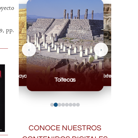
oyecto
9, pp.
‹
›
Mayas
Mixteca
Toltecas
CONOCE NUESTROS