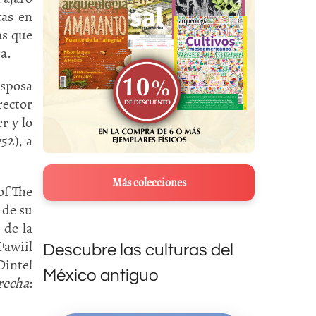
tas en
as que
a.
sposa
rector
r y lo
52), a
Más colecciones
of The
 de su
 de la
’awiil
Descubre las culturas del
Dintel
México antiguo
recha
: