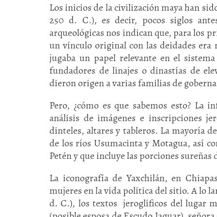
Los inicios de la civilización maya han sid
250 d. C.), es decir, pocos siglos ant
arqueológicas nos indican que, para los pr
un vínculo original con las deidades era
jugaba un papel relevante en el sistema
fundadores de linajes o dinastías de el
dieron origen a varias familias de goberna
Pero, ¿cómo es que sabemos esto? La i
análisis de imágenes e inscripciones je
dinteles, altares y tableros. La mayoría d
de los ríos Usumacinta y Motagua, así c
Petén y que incluye las porciones sureña
La iconografía de Yaxchilán, en Chiapas
mujeres en la vida política del sitio. A lo 
d. C.), los textos jeroglíficos del luga
(posible esposa de Escudo Jaguar), señora 