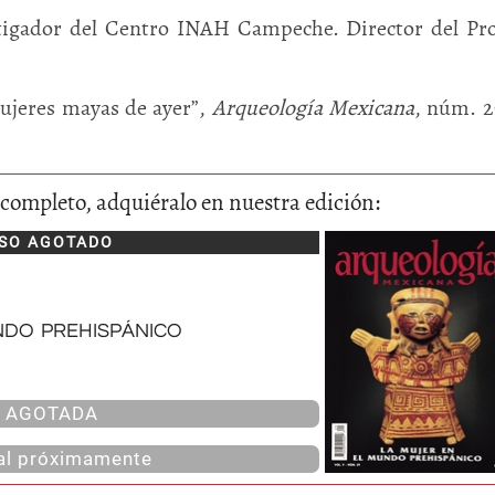
tigador del Centro INAH Campeche. Director del Pr
ujeres mayas de ayer”,
Arqueología Mexicana
, núm. 2
lo completo, adquiéralo en nuestra edición:
SO AGOTADO
Huasteca
Olmecas
ndo prehispánico
AGOTADA
tal próximamente