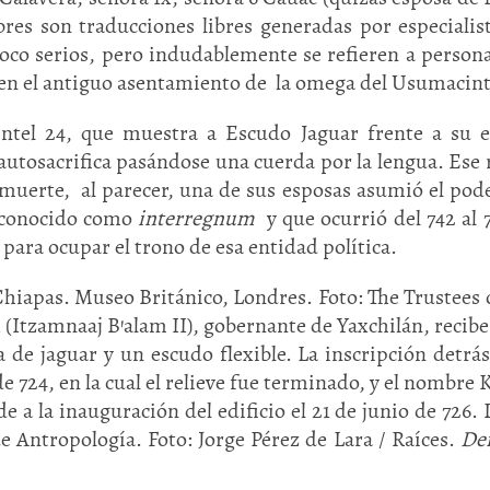
res son traducciones libres generadas por especialis
poco serios, pero indudablemente se refieren a person
 en el antiguo asentamiento de la omega del Usumacint
tel 24, que muestra a Escudo Jaguar frente a su e
 autosacrifica pasándose una cuerda por la lengua. Ese 
 muerte, al parecer, una de sus esposas asumió el pode
o conocido como
interregnum
y que ocurrió del 742 al 7
, para ocupar el trono de esa entidad política.
 Chiapas. Museo Británico, Londres. Foto: The Trustees 
I (Itzamnaaj B’alam II), gobernante de Yaxchilán, recibe
 de jaguar y un escudo flexible. La inscripción detrás
de 724, en la cual el relieve fue terminado, y el nombre K
de a la inauguración del edificio el 21 de junio de 726. 
 Antropología. Foto: Jorge Pérez de Lara / Raíces.
De