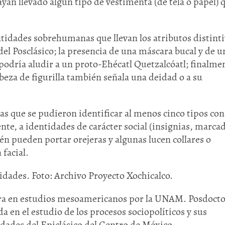
yan llevado algún tipo de vestimenta (de tela o papel) 
ntidades sobrehumanas que llevan los atributos distint
 del Posclásico; la presencia de una máscara bucal y de u
odría aludir a un proto-Ehécatl Quetzalcóatl; finalmen
abeza de figurilla también señala una deidad o a su
las que se pudieron identificar al menos cinco tipos con
te, a identidades de carácter social (insignias, marca
ién pueden portar orejeras y algunas lucen collares o
 facial.
idades. Foto: Archivo Proyecto Xochicalco.
ora en estudios mesoamericanos por la UNAM. Posdoct
en el estudio de los procesos sociopolíticos y sus
udades del Epiclásico del Centro de México.