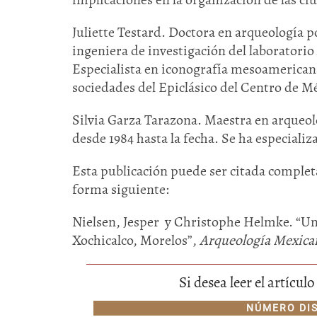
Juliette Testard. Doctora en arqueología 
ingeniera de investigación del laboratori
Especialista en iconografía mesoamericana 
sociedades del Epiclásico del Centro de M
Silvia Garza Tarazona. Maestra en arqueo
desde 1984 hasta la fecha. Se ha especializ
Esta publicación puede ser citada completa
forma siguiente:
Nielsen, Jesper y Christophe Helmke. “Una 
Xochicalco, Morelos”,
Arqueología Mexica
Si desea leer el artícu
NÚMERO DI