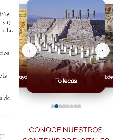
a) e
s 1).
de las
‹
›
elos
 la
Mayas
Mixteca
Toltecas
a de
CONOCE NUESTROS