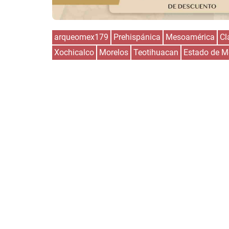
arqueomex179
Prehispánica
Mesoamérica
Cl
Xochicalco
Morelos
Teotihuacan
Estado de M