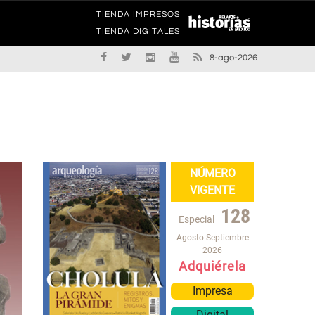
TIENDA IMPRESOS
TIENDA DIGITALES
8-ago-2026
NÚMERO
VIGENTE
128
Especial
Agosto-Septiembre
2026
Adquiérela
Impresa
Digital