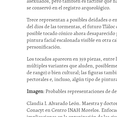
asexuados, pero también es factible que ha
se conservó en el registro arqueológico.
Trece representan a posibles deidades o e
del dios de las tormentas, el futuro Tláloc
posible tocado cónico ahora desaparecido p
pintura facial escalonada visible en otra c
personificación.
Los tocados aparecen en 359 piezas, entre 
múltiples variantes que aluden, posiblemen
de rango) o bien cultural; las figuras tamb
pectorales e, incluso, algún tipo de pintura
Imagen
: Probables representaciones de de
Claudia I. Alvarado León. Maestra y doct
Conacyt en Centro INAH Morelos. Enfocada 
implicaciones en la organización de las ci