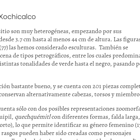
e Xochicalco
l sitio son muy heterogéneas, empezando por sus
esde 3.7 cm hasta al menos 44 cm de altura. Las figura
(77) las hemos considerado esculturas. También se
ena de tipos petrográficos, entre los cuales predomina
istintas tonalidades de verde hasta el negro, pasando p
ción bastante bueno, y se cuenta con 201 piezas comple
 conservan alternativamente cabezas, torsos y miembro
uenta sólo con dos posibles representaciones zoomorfa
uipil,
quechquémitl
con diferentes formas, falda larga,
orto), lo que permite identificar su género femenino (1
s rasgos pueden haber sido creadas como personajes