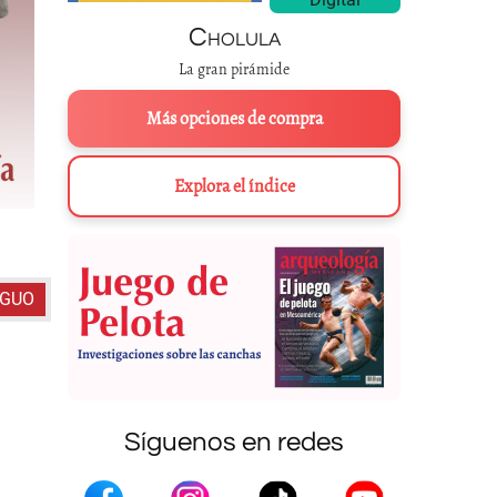
Cholula
La gran pirámide
Más opciones de compra
Explora el índice
Probables representac
IGUO
Síguenos en redes