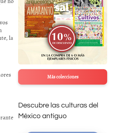
que no
ivos
n
te, la
dores
Más colecciones
Descubre las culturas del
México antiguo
orante