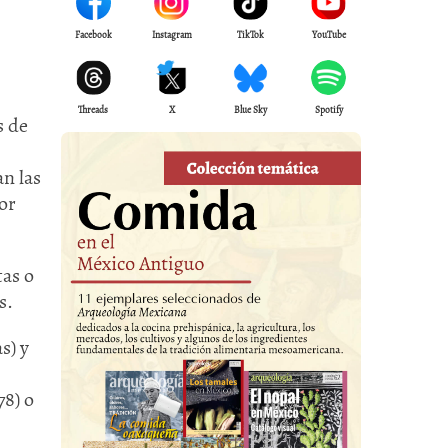
Facebook
Instagram
TikTok
YouTube
Threads
X
Blue Sky
Spotify
s de
n las
or
tas o
s.
s) y
78) o