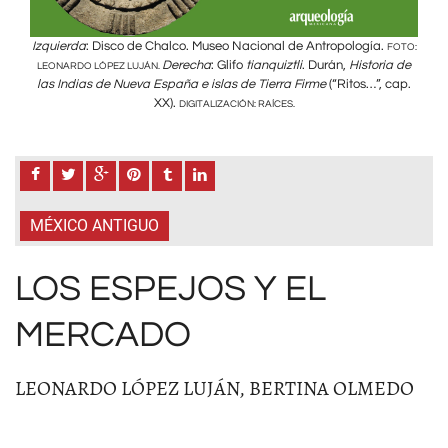
Izquierda
: Disco de Chalco. Museo Nacional de Antropología.
Izqu
FOTO:
FOTO:
ia de
Derecha
: Glifo
tianquiztli
. Durán,
Historia de
LEONARDO LÓPEZ LUJÁN.
LEO
 cap.
las Indias de Nueva España e islas de Tierra Firme
(“Ritos…”, cap.
las
XX).
DIGITALIZACIÓN: RAÍCES.
MÉXICO ANTIGUO
LOS ESPEJOS Y EL
MERCADO
LEONARDO LÓPEZ LUJÁN, BERTINA OLMEDO