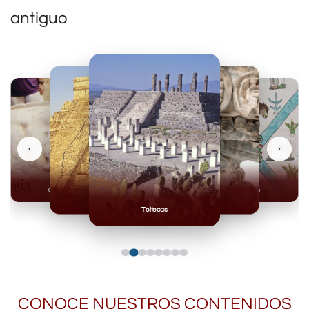
antiguo
‹
›
Olmecas
Mexicas
Mayas
Mixteca
Toltecas
CONOCE NUESTROS CONTENIDOS