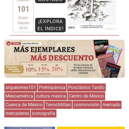
101
Enero-
¡EXPLORA
Febrero
EL ÍNDICE!
2010
arqueomex101
Prehispánica
Posclásico Tardío
Mesoamérica
cultura mexica
Centro de México
Cuenca de México
Tenochtitlan
cosmovisión
mercado
mercaderes
iconografía