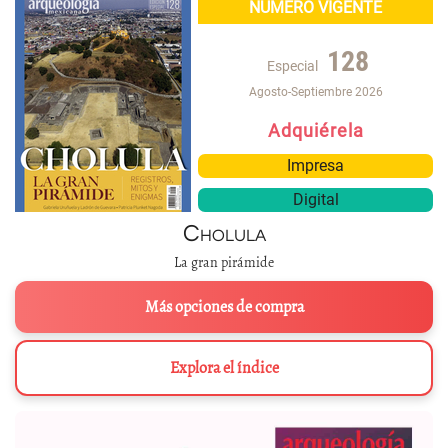
NÚMERO VIGENTE
128
Especial
Agosto-Septiembre 2026
Adquiérela
Impresa
Digital
Cholula
La gran pirámide
Más opciones de compra
Explora el índice