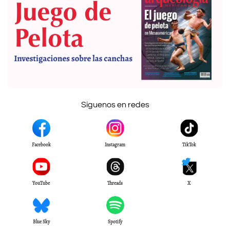
Síguenos en redes
Facebook
Instagram
TikTok
YouTube
Threads
X
Blue Sky
Spotify