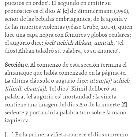
puestos en orden’. El segundo en emitir su
pronóstico es el dios A’
[e]
de Zimmermann (1956),
señor de las bebidas embriagantes, de la agonía y
de las muertes violentas (véase Grube, 2004), quien
luce una capa negra con fémures y globos oculares;
el augurio dice:
joch’ uchich Ahkan, umu’uk
, ‘[el
dios] Ahkan taladró su palabra, es su anuncio’.
Sección c.
Al comienzo de esta sección termina el
almanaque que había comenzado en la página 4c.
La última cláusula o augurio dice:
utum[aj] uchich
Kiimil, cham[a]l
, ‘[el dios] Kiimil deliberó su
palabra, [el augurio es] mortandad’; la viñeta
contiene una imagen del dios A o de la muerte
[f]
,
sedente y portando la palabra tum sobre la mano
izquierda.
[...] En la primera viñeta aparece el dios supremo