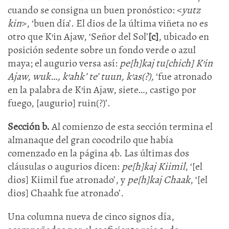
cuando se consigna un buen pronóstico: <
yutz
kin
>, ‘buen día’. El dios de la última viñeta no es
otro que K’in Ajaw, ‘Señor del Sol’
[c]
, ubicado en
posición sedente sobre un fondo verde o azul
maya; el augurio versa así:
pe[h]kaj tu[chich] K’in
Ajaw, wuk…, k’ahk’ te’ tuun, k’as(?),
‘fue atronado
en la palabra de K’in Ajaw, siete…, castigo por
fuego, [augurio] ruin(?)’.
Sección b.
Al comienzo de esta sección termina el
almanaque del gran cocodrilo que había
comenzado en la página 4b. Las últimas dos
cláusulas o augurios dicen:
pe[h]kaj Kiimil
, ‘[el
dios] Kiimil fue atronado’, y
pe[h]kaj Chaak
, ‘[el
dios] Chaahk fue atronado’.
Una columna nueva de cinco signos día,