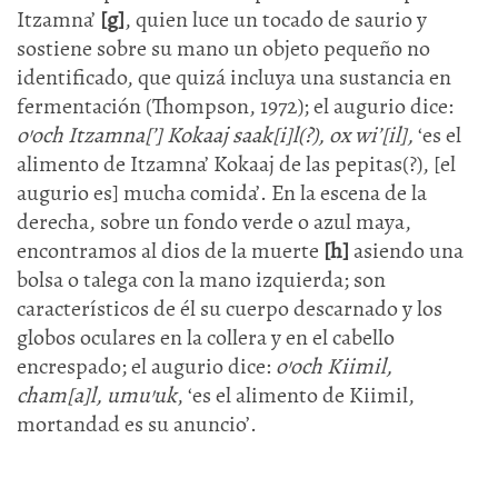
Itzamna’
[g]
, quien luce un tocado de saurio y
sostiene sobre su mano un objeto pequeño no
identificado, que quizá incluya una sustancia en
fermentación (Thompson, 1972); el augurio dice:
o’och Itzamna[’] Kokaaj saak[i]l(?), ox wi’[il],
‘es el
alimento de Itzamna’ Kokaaj de las pepitas(?), [el
augurio es] mucha comida’. En la escena de la
derecha, sobre un fondo verde o azul maya,
encontramos al dios de la muerte
[h]
asiendo una
bolsa o talega con la mano izquierda; son
característicos de él su cuerpo descarnado y los
globos oculares en la collera y en el cabello
encrespado; el augurio dice:
o’och Kiimil,
cham[a]l, umu’uk
, ‘es el alimento de Kiimil,
mortandad es su anuncio’.