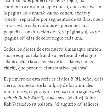
acompañados por el coeficiente rojo 1, da
comienzo a un almanaque nuevo, que concluye en
la página 6b: <
manik, cauac, chuen, akbal
> y
<
men
>, separados por segmentos de 52 días, que a
su vez están subdivididos en porciones más
pequeñas con duración de 16, 9 (página 5b), 25 y 2
(página 6b) días de color negro cada una.
Todos los dioses de este nuevo almanaque emiten
sus presagios taladrando o perforando el signo
silábico
chi
o la secuencia de los silabogramas
chichi
, que produce el sustantivo “palabra”.
El primero de esta serie es el dios R
[d]
, señor de la
tierra, protector de la milpa y de los animales
montaraces, cuyo augurio versa como sigue:
joch’
uchich Buluk Kab(?), tz’ak ajaw
, ‘[el dios] Buluk
Kab(?) taladró su palabra, [el augurio es] señores