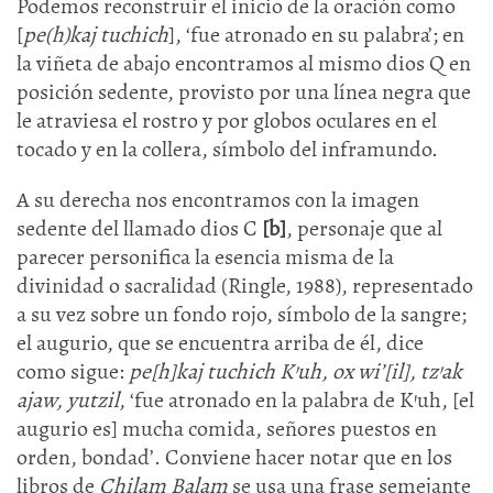
Podemos reconstruir el inicio de la oración como
[
pe(h)kaj tuchich
], ‘fue atronado en su palabra’; en
la viñeta de abajo encontramos al mismo dios Q en
posición sedente, provisto por una línea negra que
le atraviesa el rostro y por globos oculares en el
tocado y en la collera, símbolo del inframundo.
A su derecha nos encontramos con la imagen
sedente del llamado dios C
[b]
, personaje que al
parecer personifica la esencia misma de la
divinidad o sacralidad (Ringle, 1988), representado
a su vez sobre un fondo rojo, símbolo de la sangre;
el augurio, que se encuentra arriba de él, dice
como sigue:
pe[h]kaj tuchich K’uh, ox wi’[il], tz’ak
ajaw, yutzil
, ‘fue atronado en la palabra de K’uh, [el
augurio es] mucha comida, señores puestos en
orden, bondad’. Conviene hacer notar que en los
libros de
Chilam Balam
se usa una frase semejante