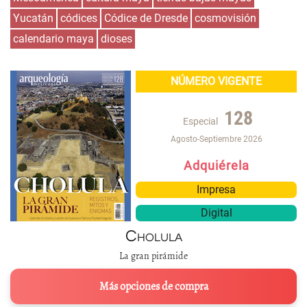
Yucatán
códices
Códice de Dresde
cosmovisión
calendario maya
dioses
NÚMERO VIGENTE
128
Especial
Agosto-Septiembre 2026
Adquiérela
Impresa
Digital
Cholula
La gran pirámide
Más opciones de compra