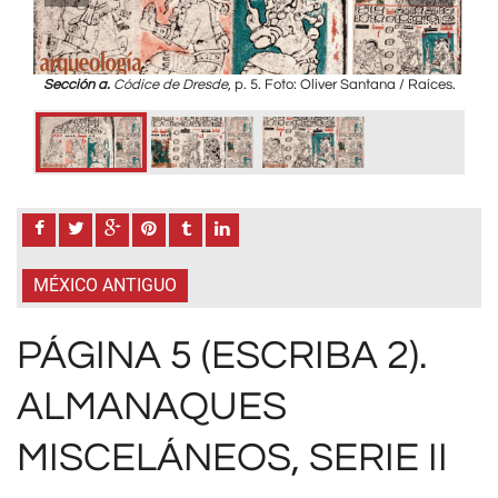
ces.
Sección a.
Códice de Dresde
, p. 5. Foto: Oliver Santana / Raíces.
Sec
MÉXICO ANTIGUO
PÁGINA 5 (ESCRIBA 2).
ALMANAQUES
MISCELÁNEOS, SERIE II