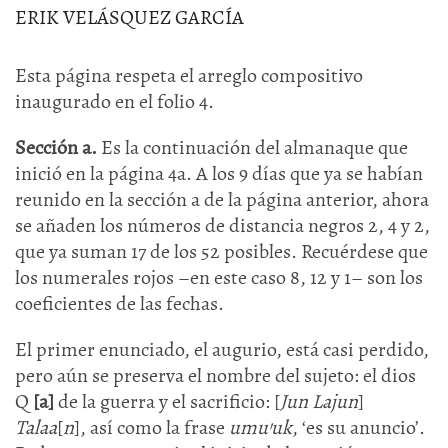
ERIK VELÁSQUEZ GARCÍA
Esta página respeta el arreglo compositivo
inaugurado en el folio 4.
Sección a.
Es la continuación del almanaque que
inició en la página 4a. A los 9 días que ya se habían
reunido en la sección a de la página anterior, ahora
se añaden los números de distancia negros 2, 4 y 2,
que ya suman 17 de los 52 posibles. Recuérdese que
los numerales rojos –en este caso 8, 12 y 1– son los
coeficientes de las fechas.
El primer enunciado, el augurio, está casi perdido,
pero aún se preserva el nombre del sujeto: el dios
Q
[a]
de la guerra y el sacrificio: [
Jun Lajun
]
Talaa
[
n
], así como la frase
umu’uk
, ‘es su anuncio’.