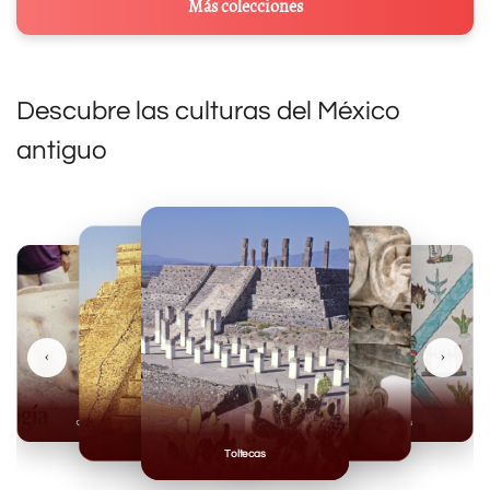
Más colecciones
Descubre las culturas del México
antiguo
‹
›
Olmecas
Mexicas
Mayas
Mixteca
Toltecas