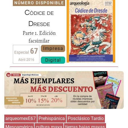
NÚMERO DISPONIBLE
Códice de
Dresde
Parte 1. Edición
facsimilar
Impresa
67
Especial
Digital
Abril 2016
arqueomexE67
Prehispánica
Posclásico Tardío
Mesoamérica
cultura maya
tierras bajas mayas