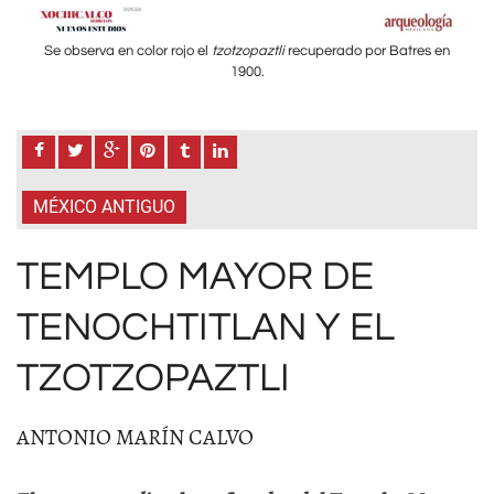
s en
Se observa en color rojo el
tzotzopaztli
recuperado por Batres en
Se 
1900.
MÉXICO ANTIGUO
TEMPLO MAYOR DE
TENOCHTITLAN Y EL
TZOTZOPAZTLI
ANTONIO MARÍN CALVO