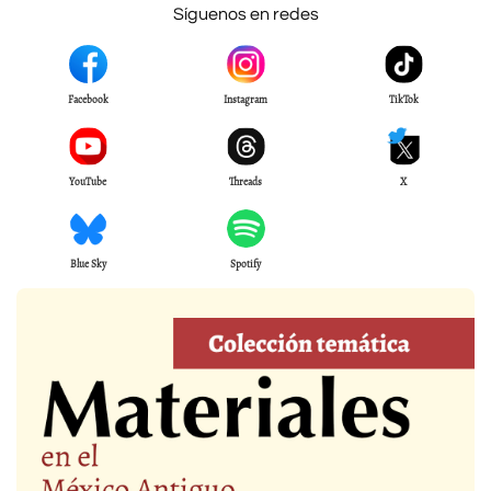
Síguenos en redes
Facebook
Instagram
TikTok
YouTube
Threads
X
Blue Sky
Spotify