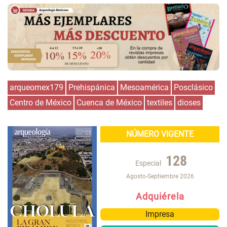
arqueomex179
Prehispánica
Mesoamérica
Posclásico
Centro de México
Cuenca de México
textiles
dioses
NÚMERO VIGENTE
128
Especial
Agosto-Septiembre 2026
Adquiérela
Impresa