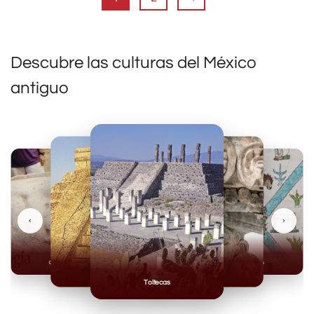
Descubre las culturas del México
antiguo
‹
›
Olmecas
Mexicas
Mayas
Mixteca
Toltecas