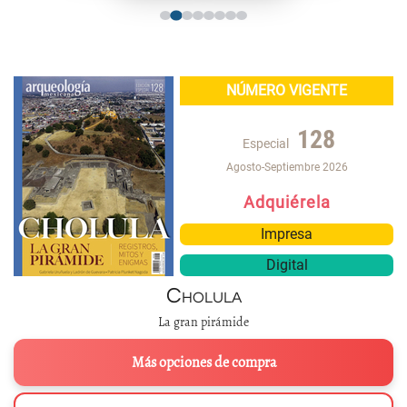
NÚMERO VIGENTE
128
Especial
Agosto-Septiembre 2026
Adquiérela
Impresa
Digital
Cholula
La gran pirámide
Más opciones de compra