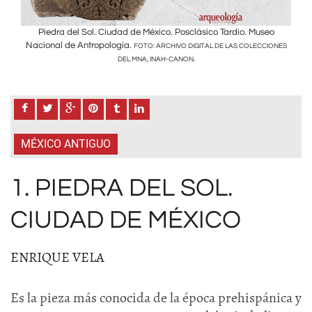
o
Piedra del Sol. Ciudad de México. Posclásico Tardío. Museo
Nacional de Antropología.
Nac
IONES
FOTO: ARCHIVO DIGITAL DE LAS COLECCIONES
DEL MNA, INAH-CANON.
MÉXICO ANTIGUO
1. PIEDRA DEL SOL.
CIUDAD DE MÉXICO
ENRIQUE VELA
Es la pieza más conocida de la época prehispánica y