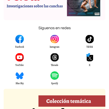
Síguenos en redes
Facebook
Instagram
TikTok
YouTube
Threads
X
Blue Sky
Spotify