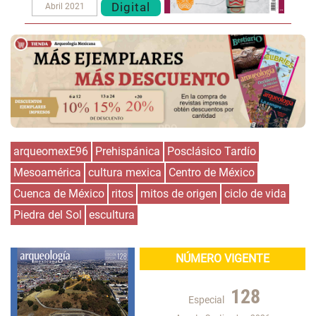
Digital
Abril 2021
arqueomexE96
Prehispánica
Posclásico Tardío
Mesoamérica
cultura mexica
Centro de México
Cuenca de México
ritos
mitos de origen
ciclo de vida
Piedra del Sol
escultura
NÚMERO VIGENTE
128
Especial