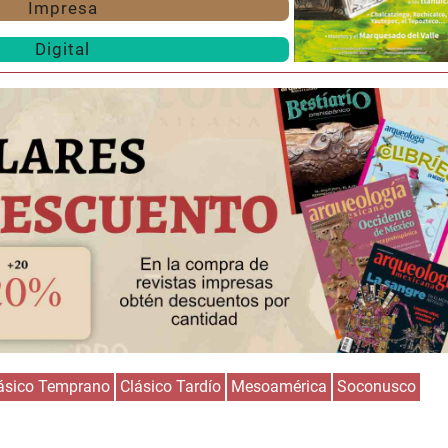
Impresa
Digital
ásico Temprano
Clásico Tardío
Mesoamérica
Soconusco