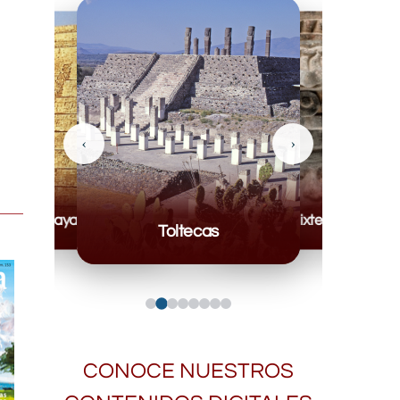
‹
›
Mayas
Mixteca
Toltecas
CONOCE NUESTROS