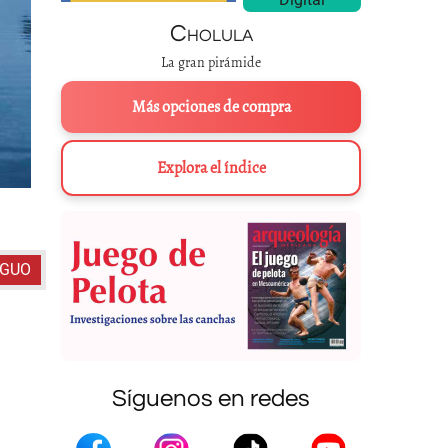
Cholula
La gran pirámide
Más opciones de compra
Explora el índice
Estero El Ponce, lugar donde se ubica el Complejo P
IGUO
Síguenos en redes