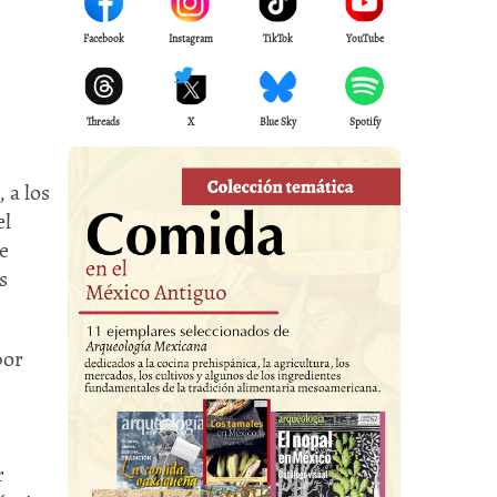
Facebook
Instagram
TikTok
YouTube
Threads
X
Blue Sky
Spotify
 a los
el
e
s
por
r