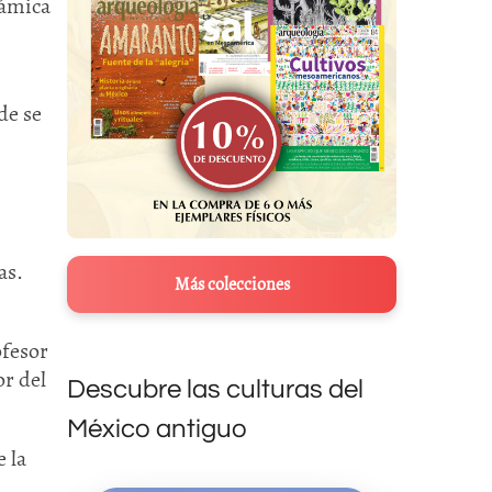
rámica
de se
as.
Más colecciones
ofesor
or del
Descubre las culturas del
México antiguo
 la