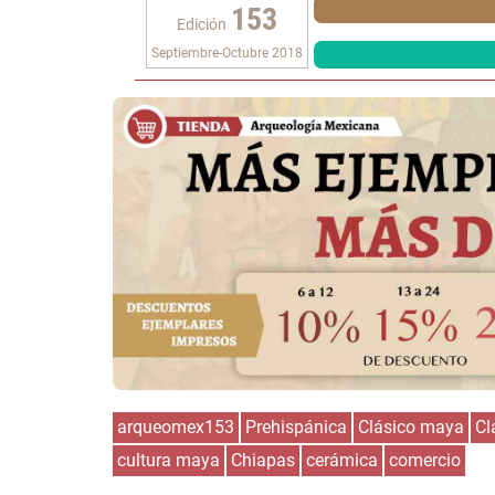
153
Edición
Septiembre-Octubre 2018
arqueomex153
Prehispánica
Clásico maya
Cl
cultura maya
Chiapas
cerámica
comercio