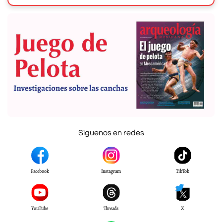
Síguenos en redes
Facebook
Instagram
TikTok
YouTube
Threads
X