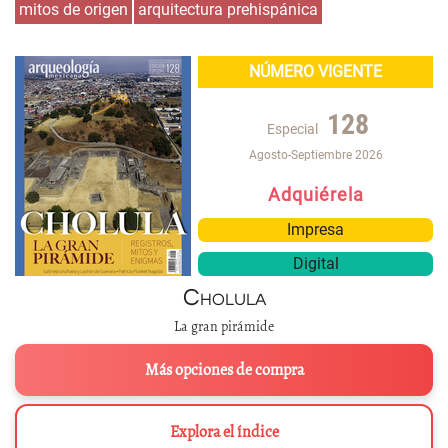
mitos de origen
arquitectura prehispánica
NÚMERO VIGENTE
128
Especial
Agosto-Septiembre 2026
Adquiérela
Impresa
Digital
Cholula
La gran pirámide
Más opciones de compra
Explora el índice