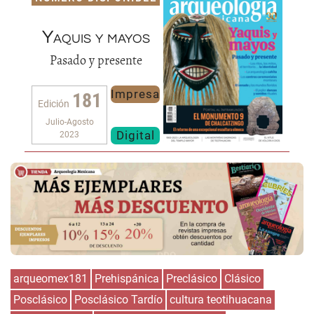
Yaquis y mayos
Pasado y presente
Impresa
181
Edición
Julio-Agosto
Digital
2023
arqueomex181
Prehispánica
Preclásico
Clásico
Posclásico
Posclásico Tardío
cultura teotihuacana