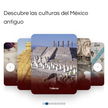
Descubre las culturas del México
antiguo
‹
›
Olmecas
Mexicas
Mayas
Mixteca
Toltecas