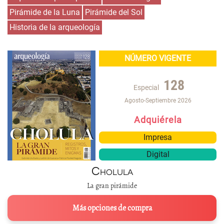
Pirámide de la Luna
Pirámide del Sol
Historia de la arqueología
NÚMERO VIGENTE
128
Especial
Agosto-Septiembre 2026
Adquiérela
Impresa
Digital
Cholula
La gran pirámide
Más opciones de compra