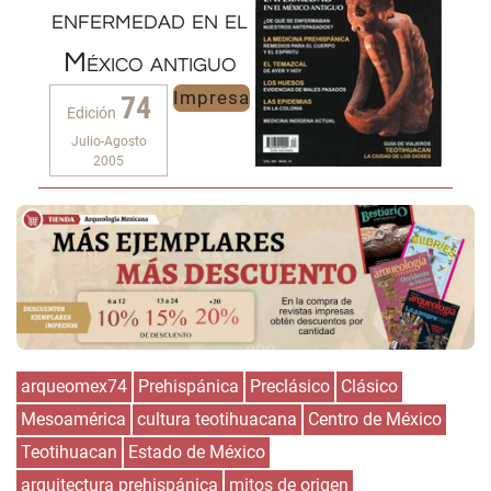
enfermedad en el
México antiguo
Impresa
74
Edición
Julio-Agosto
2005
arqueomex74
Prehispánica
Preclásico
Clásico
Mesoamérica
cultura teotihuacana
Centro de México
Teotihuacan
Estado de México
arquitectura prehispánica
mitos de origen