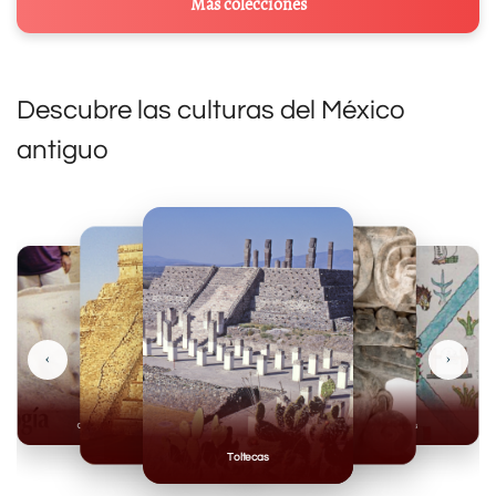
Más colecciones
Descubre las culturas del México
antiguo
‹
›
Olmecas
Mexicas
Mayas
Mixteca
Toltecas