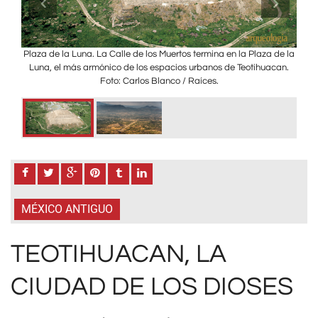
más
Plaza de la Luna. La Calle de los Muertos termina en la Plaza de la
Te
Luna, el más armónico de los espacios urbanos de Teotihuacan.
poli,
orig
Foto: Carlos Blanco / Raíces.
magen
part
se 
oto:
MÉXICO ANTIGUO
TEOTIHUACAN, LA
CIUDAD DE LOS DIOSES