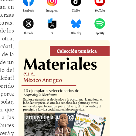
an en
Facebook
Instagram
TikTok
YouTube
uerzas
curas.
de los
Threads
X
Blue Sky
Spotify
 otra,
cóatl,
 de la
 de un
lo del
lcóatl
orrido
porta
solar,
ar que
 a las
fauces
cerá y