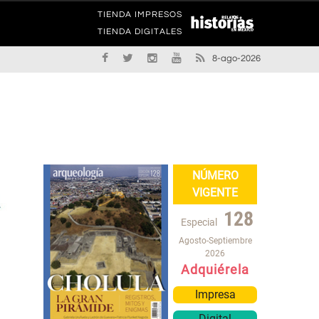
TIENDA IMPRESOS
TIENDA DIGITALES
8-ago-2026
NÚMERO
VIGENTE
128
Especial
Agosto-Septiembre
2026
Adquiérela
Impresa
Digital