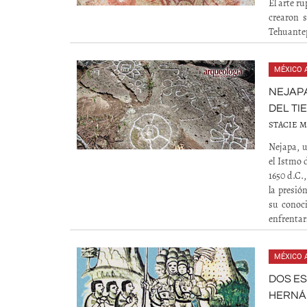
El arte r
crearon s
Tehuantep
MÉXICO 
NEJAPA
DEL TI
STACIE M
Nejapa, u
el Istmo 
1650 d.C.
la presió
su conoci
enfrentars
MÉXICO 
DOS ES
HERNÁ