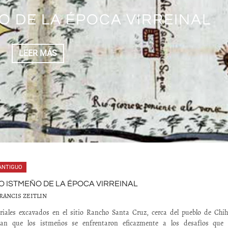
AS DE MOCTEZUMA CONTRA
GRACIÓN Y COLONIZACIÓN
A. ENCRUCIJADA Y LUGAR
IDERACIONES SOBRE LA
ÑO DE LA ÉPOCA VIRREINAL
C A TRAVÉS DEL ARTE
ÓN A TRAVÉS DEL TIEMPO
EL POSCLÁSICO TARDÍO
OS DE HERNÁN CORTÉS
N DE TENOCHTITLAN
RUPESTRE
LEER MÁS
LEER MÁS
LEER MÁS
LEER MÁS
LEER MÁS
LEER MÁS
ANTIGUO
IO ISTMEÑO DE LA ÉPOCA VIRREINAL
RANCIS ZEITLIN
riales excavados en el sitio Rancho Santa Cruz, cerca del pueblo de Chih
an que los istmeños se enfrentaron eficazmente a los desafíos que 