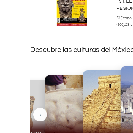
191. E
REGIÓN
El Istmo
(zoques),
Descubre las culturas del Méxic
‹
Huasteca