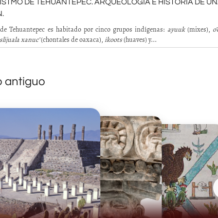
L ISTMO DE TEHUANTEPEC. ARQUEOLOGÍA E HISTORIA DE U
.
 de Tehuantepec es habitado por cinco grupos indígenas:
ayuuk
(mixes),
o
slijuala xanuc’
(chontales de oaxaca),
ikoots
(huaves) y...
o antiguo