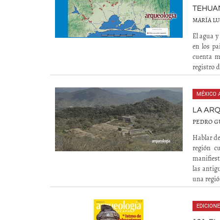
TEHUA
MARÍA LU
El agua y
en los pa
cuenta mú
registro 
MÉXICO 
LA ARQ
PEDRO GU
Hablar de
región cu
manifiest
las antig
una región
EDICION