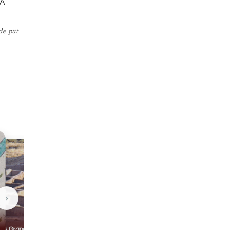
NA
’de püt
›
Casas Grandes