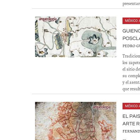
presentar
MÉXICO 
GUIENG
POSCL
PEDRO G
Tradicion
los zapot
el sitio 
su comple
y el asen
que resul
MÉXICO 
EL PAI
ARTE 
FERNAND