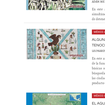
ADÁN ME
En este 
simultáne
de detene
MÉXICO 
ALGUN
TENOC
LEONARD
En este a
de la fun
básicas 
búsqueda 
las ciuda
producto 
MÉXICO 
EL AGU