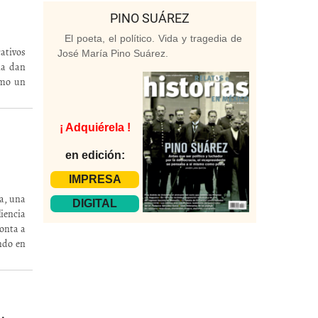
PINO SUÁREZ
El poeta, el político. Vida y tragedia de
cativos
José María Pino Suárez.
ia dan
omo un
¡ Adquiérela !
en edición:
IMPRESA
ca, una
DIGITAL
iencia
monta a
ando en