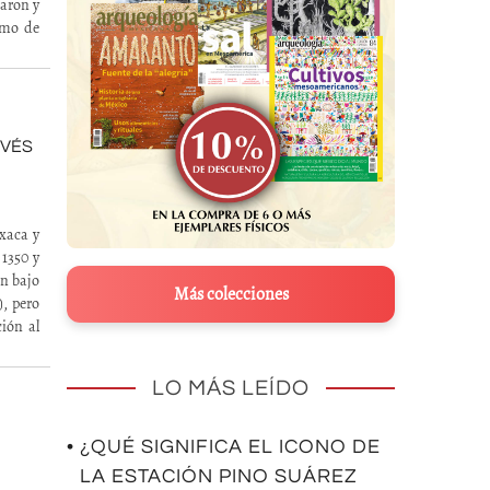
zaron y
tmo de
AVÉS
xaca y
 1350 y
an bajo
Más colecciones
), pero
ión al
LO MÁS LEÍDO
• ¿QUÉ SIGNIFICA EL ICONO DE
LA ESTACIÓN PINO SUÁREZ