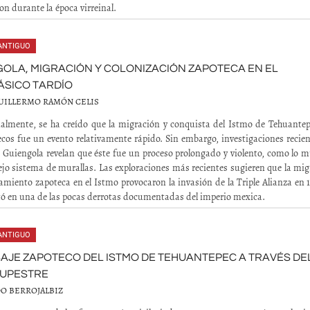
on durante la época virreinal.
ANTIGUO
OLA, MIGRACIÓN Y COLONIZACIÓN ZAPOTECA EN EL
ÁSICO TARDÍO
UILLERMO RAMÓN CELIS
almente, se ha creído que la migración y conquista del Istmo de Tehuantep
ecos fue un evento relativamente rápido. Sin embargo, investigaciones recie
de Guiengola revelan que éste fue un proceso prolongado y violento, como lo 
jo sistema de murallas. Las exploraciones más recientes sugieren que la mig
tamiento zapoteca en el Istmo provocaron la invasión de la Triple Alianza en 1
tó en una de las pocas derrotas documentadas del imperio mexica.
ANTIGUO
SAJE ZAPOTECO DEL ISTMO DE TEHUANTEPEC A TRAVÉS DE
RUPESTRE
O BERROJALBIZ