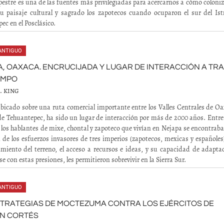
upestre es una de las fuentes más privilegiadas para acercarnos a cómo coloni
u paisaje cultural y sagrado los zapotecos cuando ocuparon el sur del Is
ec en el Posclásico.
ANTIGUO
, OAXACA. ENCRUCIJADA Y LUGAR DE INTERACCIÓN A TR
EMPO
. KING
bicado sobre una ruta comercial importante entre los Valles Centrales de Oa
de Tehuantepec, ha sido un lugar de interacción por más de 2000 años. Entre
, los hablantes de mixe, chontal y zapoteco que vivían en Nejapa se encontrab
n de los esfuerzos invasores de tres imperios (zapotecos, mexicas y españoles
miento del terreno, el acceso a recursos e ideas, y su capacidad de adaptac
e con estas presiones, les permitieron sobrevivir en la Sierra Sur.
ANTIGUO
TRATEGIAS DE MOCTEZUMA CONTRA LOS EJÉRCITOS DE
N CORTÉS