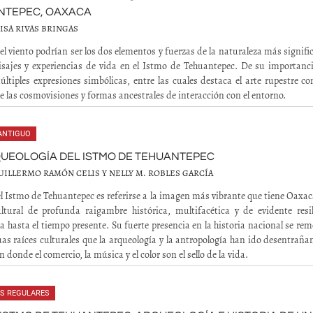
NTEPEC, OAXACA
ISA RIVAS BRINGAS
 el viento podrían ser los dos elementos y fuerzas de la naturaleza más signifi
isajes y experiencias de vida en el Istmo de Tehuantepec. De su importanc
ltiples expresiones simbólicas, entre las cuales destaca el arte rupestre c
de las cosmovisiones y formas ancestrales de interacción con el entorno.
ANTIGUO
UEOLOGÍA DEL ISTMO DE TEHUANTEPEC
ILLERMO RAMÓN CELIS Y NELLY M. ROBLES GARCÍA
l Istmo de Tehuantepec es referirse a la imagen más vibrante que tiene Oaxa
ltural de profunda raigambre histórica, multifacética y de evidente resil
a hasta el tiempo presente. Su fuerte presencia en la historia nacional se re
uas raíces culturales que la arqueología y la antropología han ido desentrañ
 donde el comercio, la música y el color son el sello de la vida.
ES REGULARES