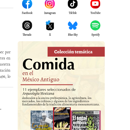
Facebook
Instagram
TikTok
YouTube
Threads
X
Blue Sky
Spotify
ec por
ntes en
muestra
ración
496, lo
L