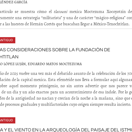
LÉNDEZ GARCÍA
artículo se muestra cómo el
tlatoani
mexica Moctezuma Xocoyotzin de
amente una estrategia “militarista” y una de carácter “mágico-religiosa” con
r a las huestes de Hernán Cortés que buscaban llegar a México-Tenochtitlan.
ANTIGUO
AS CONSIDERACIONES SOBRE LA FUNDACIÓN DE
HTITLAN
O LÓPEZ LUJÁN, EDUARDO MATOS MOCTEZUMA
ño de 2025 vuelve una vez más el debatido asunto de la celebración de los 7
dación de la capital mexica. Esta efeméride nos lleva a formular aquí alguna
sobre aquel momento primigenio, no sin antes advertir que nos parece v
de un día y un año exactos para un acontecimiento de esa índole. Por lo ge
des de la antigüedad no nacían y crecían de la noche a la mañana, sino que 
de procesos graduales y multifactoriales cuyo origen siempre resulta incierto.
ANTIGUO
A Y EL VIENTO EN LA ARQUEOLOGÍA DEL PAISAJE DEL ISTM