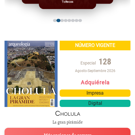
Toltecas
NÚMERO VIGENTE
128
Especial
Agosto-Septiembre 2026
Adquiérela
Impresa
Digital
Cholula
La gran pirámide