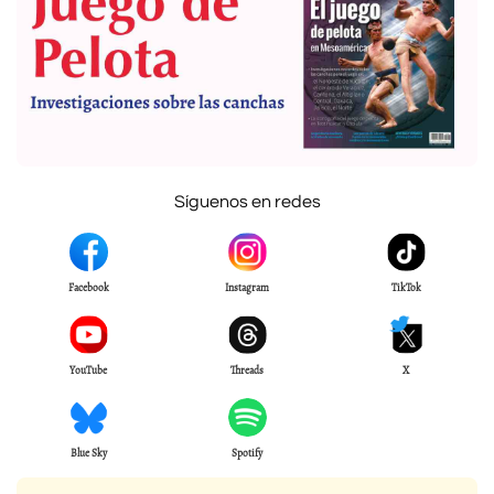
Síguenos en redes
Facebook
Instagram
TikTok
YouTube
Threads
X
Blue Sky
Spotify