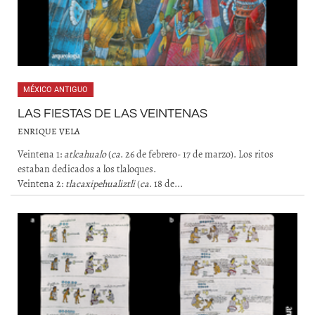
MÉXICO ANTIGUO
LAS FIESTAS DE LAS VEINTENAS
ENRIQUE VELA
Veintena 1:
atlcahualo
(
ca
. 26 de febrero- 17 de marzo). Los ritos
estaban dedicados a los tlaloques.
Veintena 2:
tlacaxipehualiztli
(
ca
. 18 de...