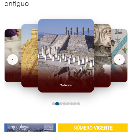
antiguo
‹
›
Olmecas
Mexicas
Mayas
Mixteca
Toltecas
NÚMERO VIGENTE