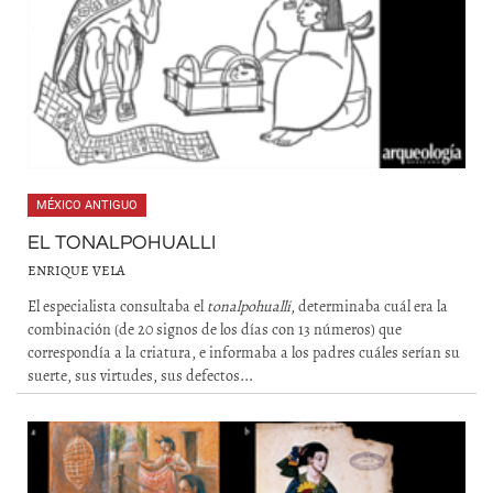
MÉXICO ANTIGUO
EL TONALPOHUALLI
ENRIQUE VELA
El especialista consultaba el
tonalpohualli
, determinaba cuál era la
combinación (de 20 signos de los días con 13 números) que
correspondía a la criatura, e informaba a los padres cuáles serían su
suerte, sus virtudes, sus defectos...