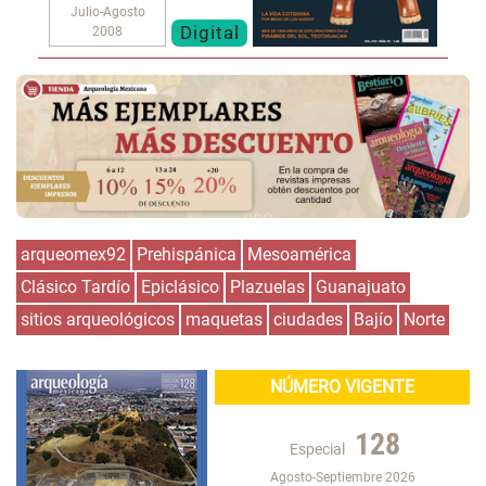
Julio-Agosto
Digital
2008
arqueomex92
Prehispánica
Mesoamérica
Clásico Tardío
Epiclásico
Plazuelas
Guanajuato
sitios arqueológicos
maquetas
ciudades
Bajío
Norte
NÚMERO VIGENTE
128
Especial
Agosto-Septiembre 2026