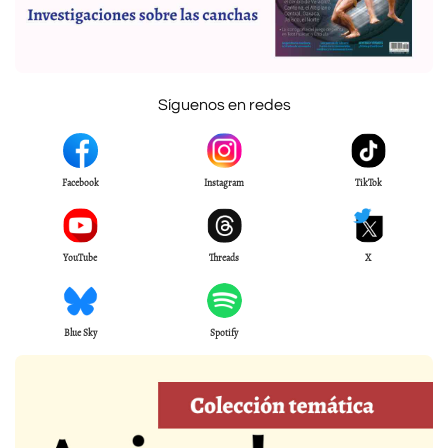
Síguenos en redes
Facebook
Instagram
TikTok
YouTube
Threads
X
Blue Sky
Spotify