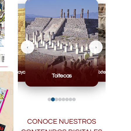
‹
›
Mayas
Mixteca
Toltecas
CONOCE NUESTROS