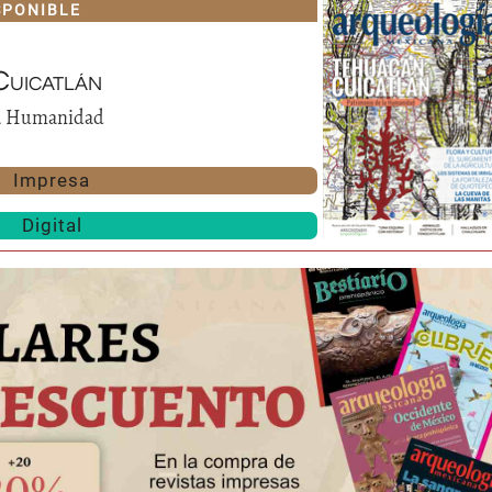
SPONIBLE
uicatlán
la Humanidad
Impresa
Digital
Huasteca
Olmecas