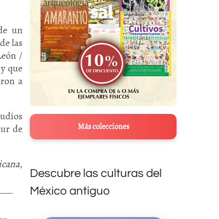
 de un
de las
León /
 y que
aron a
tudios
Más colecciones
sur de
icana
,
Descubre las culturas del
México antiguo