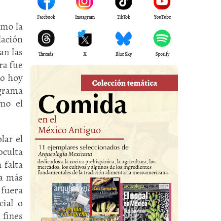
Facebook
Instagram
TikTok
YouTube
omo la
lación
an las
Threads
X
Blue Sky
Spotify
ra fue
do hoy
ograma
omo el
lar el
oculta
 falta
ua más
 fuera
cial o
 fines