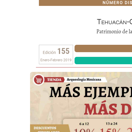
NÚMERO DI
Tehuacán-C
Patrimonio de 
155
Edición
Enero-Febrero 2019