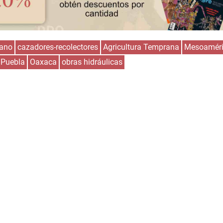
rano
cazadores-recolectores
Agricultura Temprana
Mesoamér
Puebla
Oaxaca
obras hidráulicas