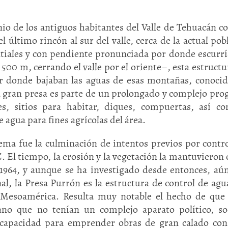
io de los antiguos habitantes del Valle de Tehuacán c
último rincón al sur del valle, cerca de la actual pob
tiales y con pendiente pronunciada por donde escurrí
00 m, cerrando el valle por el oriente–, esta estructu
r donde bajaban las aguas de esas montañas, conoci
a gran presa es parte de un prolongado y complejo pr
s, sitios para habitar, diques, compuertas, así c
 agua para fines agrícolas del área.
ma fue la culminación de intentos previos por contro
 El tiempo, la erosión y la vegetación la mantuvieron 
1964, y aunque se ha investigado desde entonces, aún
al, la Presa Purrón es la estructura de control de ag
 Mesoamérica. Resulta muy notable el hecho de que
ano que no tenían un complejo aparato político, so
 capacidad para emprender obras de gran calado con