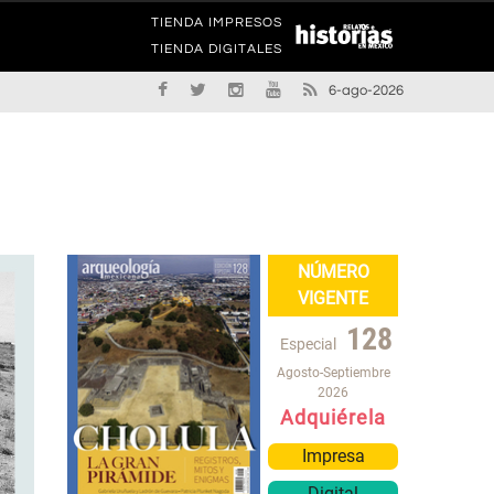
TIENDA IMPRESOS
TIENDA DIGITALES
6-ago-2026
NÚMERO
VIGENTE
128
Especial
Agosto-Septiembre
2026
Adquiérela
Impresa
Digital