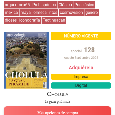
arqueomex65
Prehispánica
Clásico
Posclásico
mexica
maya
olmeca
ritos
cosmovisión
género
dioses
iconografía
Teotihuacan
NÚMERO VIGENTE
128
Especial
Agosto-Septiembre 2026
Adquiérela
Impresa
Digital
Cholula
La gran pirámide
Más opciones de compra