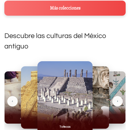
Más colecciones
Descubre las culturas del México
antiguo
‹
›
Olmecas
Mexicas
Mayas
Mixteca
Toltecas