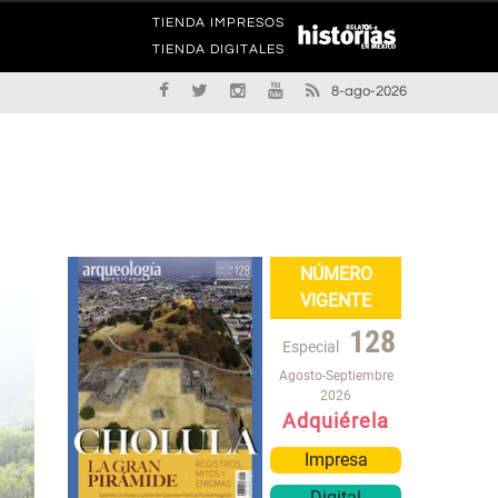
TIENDA IMPRESOS
TIENDA DIGITALES
8-ago-2026
NÚMERO
VIGENTE
128
Especial
Agosto-Septiembre
2026
Adquiérela
Impresa
Digital