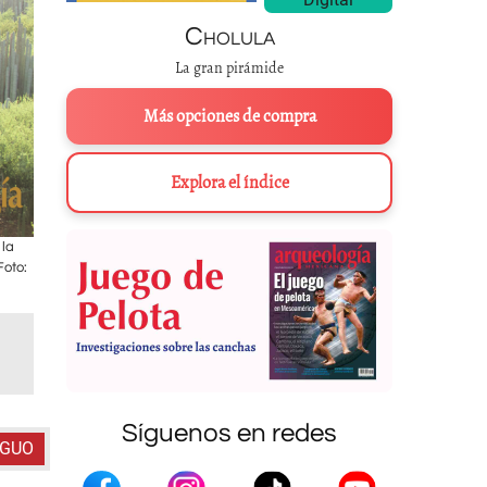
Cholula
La gran pirámide
Más opciones de compra
Explora el índice
 la
Los estudios arqueológicos de Ignacio Bernal, a finales de los cuarenta
Foto:
similares a las de los estados del Posclásico, en Santa Cruz Almoloy
Oaxaca. Foto: Proyecto Arqueo
Síguenos en redes
IGUO