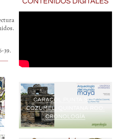
CONTENIDOS DIGITALES
ctura
idos.
6-39.
CARACOL PUNTA SUR,
COZUMEL, QUINTANA ROO.
CRONOLOGÍA