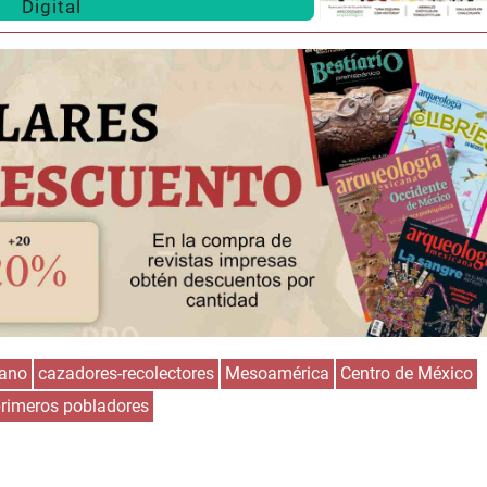
Digital
rano
cazadores-recolectores
Mesoamérica
Centro de México
rimeros pobladores