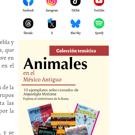
Facebook
Instagram
TikTok
YouTube
Threads
X
Blue Sky
Spotify
ebla y
a, que
ave en
 en el
 de la
grupos
ta las
por la
, y se