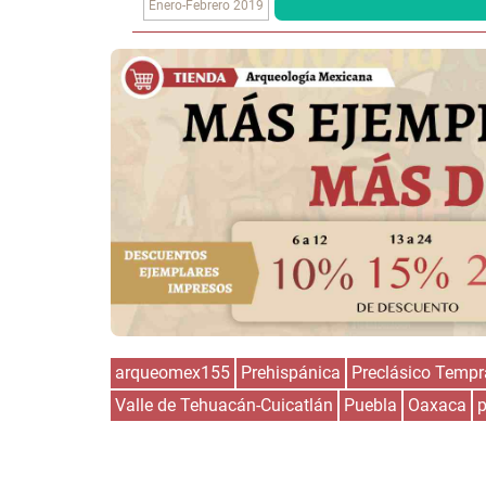
Enero-Febrero 2019
arqueomex155
Prehispánica
Preclásico Temp
Valle de Tehuacán-Cuicatlán
Puebla
Oaxaca
p