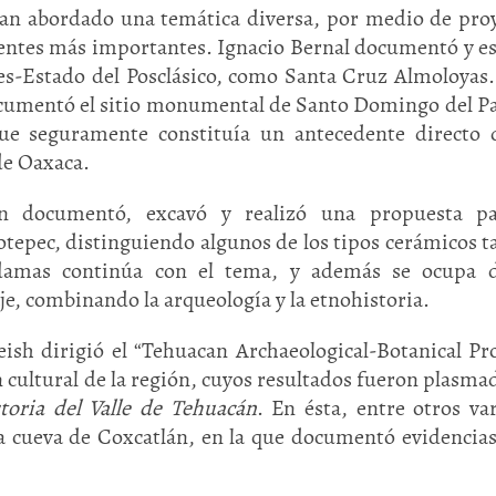
 han abordado una temática diversa, por medio de pro
tientes más importantes. Ignacio Bernal documentó y e
des-Estado del Posclásico, como Santa Cruz Almoloyas.
ocumentó el sitio monumental de Santo Domingo del P
e seguramente constituía un antecedente directo d
 de Oaxaca.
 documentó, excavó y realizó una propuesta pa
otepec, distinguiendo algunos de los tipos cerámicos t
Huasteca
Olmecas
adamas continúa con el tema, y además se ocupa d
je, combinando la arqueología y la etnohistoria.
ish dirigió el “Tehuacan Archaeological-Botanical Pro
n cultural de la región, cuyos resultados fueron plasma
toria del Valle de Tehuacán
. En ésta, entre otros va
la cueva de Coxcatlán, en la que documentó evidencias