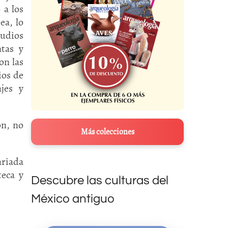
 a los
ea, lo
tudios
ntas y
on las
ios de
jes y
ón, no
Más colecciones
ariada
teca y
Descubre las culturas del
México antiguo