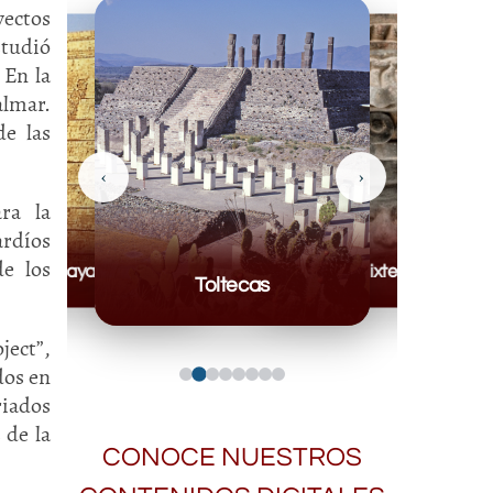
yectos
studió
 En la
almar.
e las
‹
›
ra la
ardíos
e los
Mayas
Mixteca
Toltecas
ject”,
dos en
riados
 de la
CONOCE NUESTROS