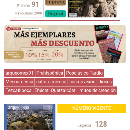
Impresa
91
Edición
Digital
Mayo-Junio 2008
arqueomex91
Prehispánica
Posclásico Tardío
Mesoamérica
cultura mexica
cosmovisión
dioses
Tezcatlipoca
Ehécatl-Quetzalcóatl
mitos de creación
NÚMERO VIGENTE
128
Especial