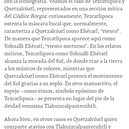
con la iconografía. Veamos el caso de Tezcatlipoca y
Quetzalcóatl, representados en una sección mítica
del
Códice Borgia
: curiosamente, Tezcatlipoca
ostenta la máscara bucal que, normalmente,
caracteriza a Quetzalcóatl como Ehécatl, “viento”.
De manera que Tezcatlipoca aparece aquí como
Yohualli Ehécatl, “viento nocturno”. En los relatos
míticos, Tezcatlipoca como Yohualli Ehécatl
alcanza la morada del Sol, de donde trae a la tierra
a los músicos de colores, mientras que
Quetzalcóatl como Ehécatl provoca el movimiento
del Sol gracias a su soplo. En otro manuscrito, el
espejo –como vimos, símbolo epónimo de
Tezcatlipoca– se presenta en lugar del pie de la
deidad venusina Tlahuizcalpantecuhtli.
Ahora bien, en otros casos es Quetzalcóatl quien
comparte atavíos con Tlahuizcalpantecuhtli y