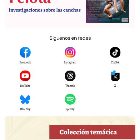
Síguenos en redes
Facebook
Instagram
TikTok
YouTube
Threads
X
Blue Sky
Spotify