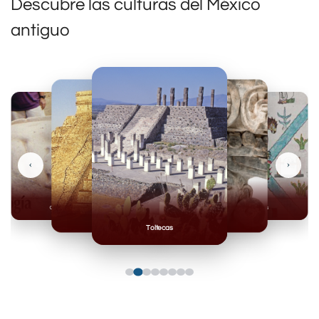
Descubre las culturas del México
antiguo
‹
›
Olmecas
Mexicas
Mayas
Mixteca
Toltecas