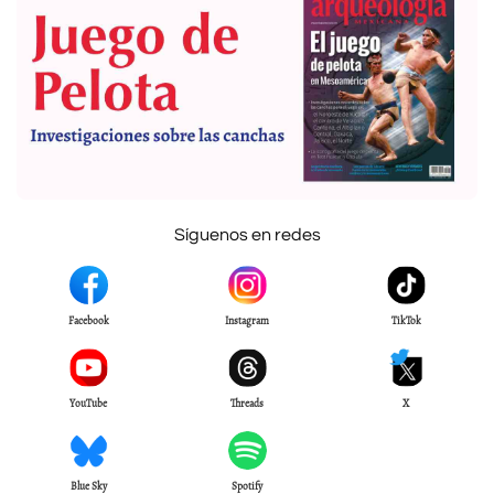
Síguenos en redes
Facebook
Instagram
TikTok
YouTube
Threads
X
Blue Sky
Spotify