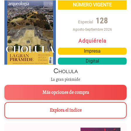
NÚMERO VIGENTE
128
Especial
Agosto-Septiembre 2026
Adquiérela
Impresa
Digital
Cholula
La gran pirámide
Más opciones de compra
Explora el índice