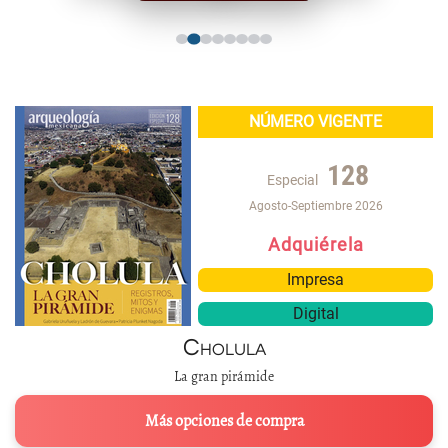
NÚMERO VIGENTE
128
Especial
Agosto-Septiembre 2026
Adquiérela
Impresa
Digital
Cholula
La gran pirámide
Más opciones de compra