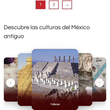
1
2
→
Descubre las culturas del México
antiguo
‹
›
Olmecas
Mexicas
Mayas
Mixteca
Toltecas