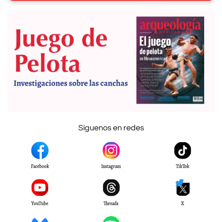
Síguenos en redes
Facebook
Instagram
TikTok
YouTube
Threads
X