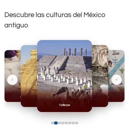
Descubre las culturas del México
antiguo
‹
›
Olmecas
Mexicas
Mayas
Mixteca
Toltecas