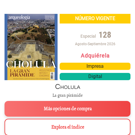
NÚMERO VIGENTE
128
Especial
Agosto-Septiembre 2026
Adquiérela
Impresa
Digital
Cholula
La gran pirámide
Más opciones de compra
Explora el índice