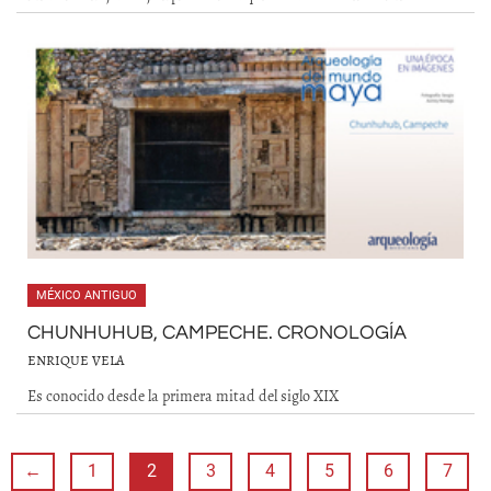
MÉXICO ANTIGUO
CHUNHUHUB, CAMPECHE. CRONOLOGÍA
ENRIQUE VELA
Es conocido desde la primera mitad del siglo XIX
←
1
2
3
4
5
6
7