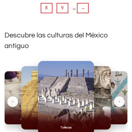
8
9
…
→
Descubre las culturas del México
antiguo
‹
›
Olmecas
Mexicas
Mayas
Mixteca
Toltecas