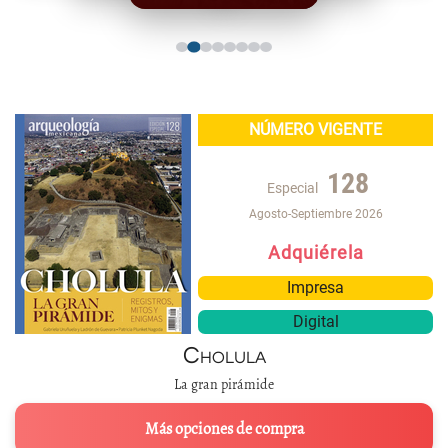
NÚMERO VIGENTE
128
Especial
Agosto-Septiembre 2026
Adquiérela
Impresa
Digital
Cholula
La gran pirámide
Más opciones de compra