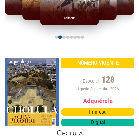
Olmecas
Mexicas
Mayas
Mixteca
Toltecas
NÚMERO VIGENTE
128
Especial
Agosto-Septiembre 2026
Adquiérela
Impresa
Digital
Cholula