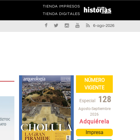
TIENDA IMPRESOS
TIENDA DIGITALES
6-ago-2026
NÚMERO
VIGENTE
128
Especial
Agosto-Septiembre
2026
Adquiérela
Impresa