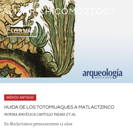
EN LA CASA SEÑORIAL DE
NQUISTA A QUAUHTINCHAN
NQUISTADOR DE TEPEACA
CALIZAR CHICOMÓZTOC?
FICIO DE MOCATZIN
A DE LA REALEZA
MOQUÍHUIX
LEER MÁS
LEER MÁS
LEER MÁS
LEER MÁS
LEER MÁS
LEER MÁS
MÉXICO ANTIGUO
HUIDA DE LOS TOTOMIUAQUES A MATLACTZINCO
NORMA ANGÉLICA CASTILLO PALMA
ET AL
.
En Matlactzinco permanecieron 13 años