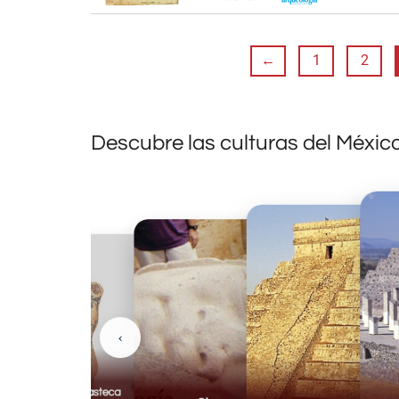
←
1
2
Descubre las culturas del Méxic
‹
Huasteca