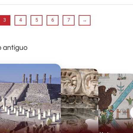
3
4
5
6
7
→
o antiguo