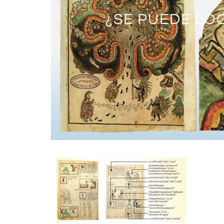
UNA SUCESIÓN 
TLATELOLCO CO
AXAYÁCATL, CO
¿SE PUEDE LO
EL SACRI
UNA BOD