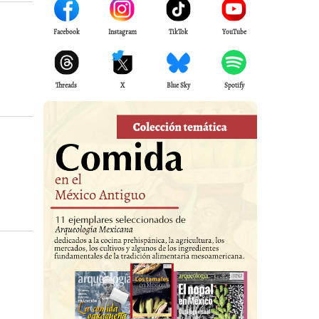
Facebook
Instagram
TikTok
YouTube
Threads
X
Blue Sky
Spotify