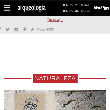
TIENDA IMPRESOS
TIENDA DIGITALES
7-ago-2026
NATURALEZA
EXPOSICIÓN LA FLOR EN LA
JAGUARES Y PUMAS DE TULA Y