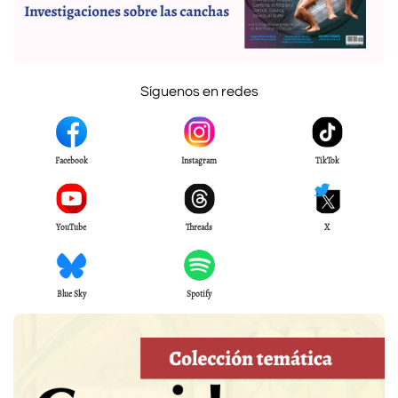
Síguenos en redes
Facebook
Instagram
TikTok
YouTube
Threads
X
Blue Sky
Spotify