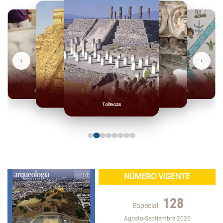
‹
›
Olmecas
Mexicas
Mayas
Mixteca
Toltecas
NÚMERO VIGENTE
128
Especial
Agosto-Septiembre 2026