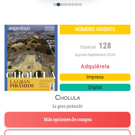
NÚMERO VIGENTE
128
Especial
Agosto-Septiembre 2026
Adquiérela
Impresa
Digital
Cholula
La gran pirámide
Más opciones de compra