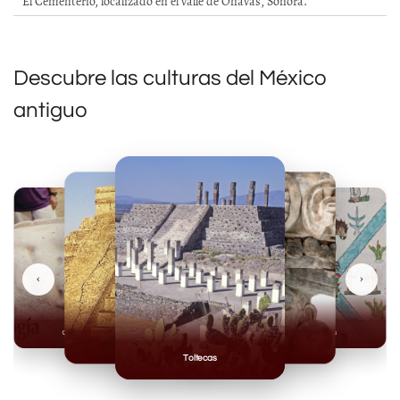
El Cementerio, localizado en el valle de Ónavas, Sonora.
Descubre las culturas del México
antiguo
‹
›
Olmecas
Mexicas
Mayas
Mixteca
Toltecas