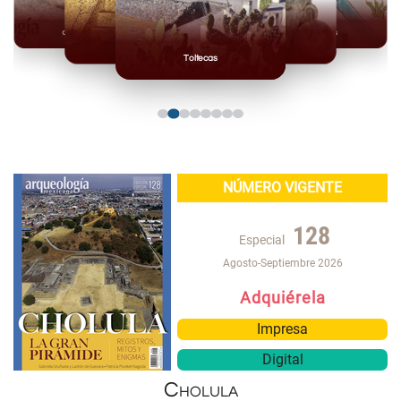
Olmecas
Mexicas
Mayas
Mixteca
Toltecas
NÚMERO VIGENTE
128
Especial
Agosto-Septiembre 2026
Adquiérela
Impresa
Digital
Cholula