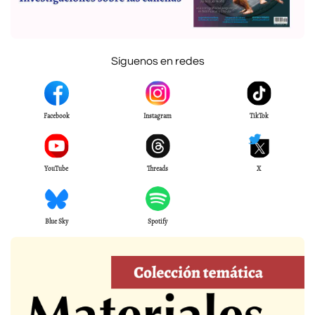
Síguenos en redes
Facebook
Instagram
TikTok
YouTube
Threads
X
Blue Sky
Spotify