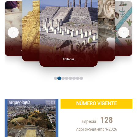
‹
›
Olmecas
Mexicas
Mayas
Mixteca
Toltecas
NÚMERO VIGENTE
128
Especial
Agosto-Septiembre 2026