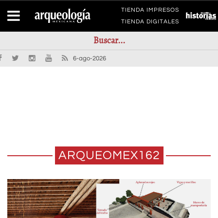
TIENDA IMPRESOS
TIENDA DIGITALES
6-ago-2026
ARQUEOMEX162
TENOCHTITLAN Y JERUSALÉN: