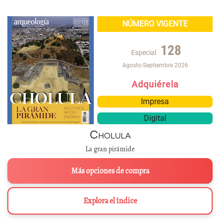
NÚMERO VIGENTE
128
Especial
Agosto-Septiembre 2026
Adquiérela
Impresa
Digital
Cholula
La gran pirámide
Más opciones de compra
Explora el índice