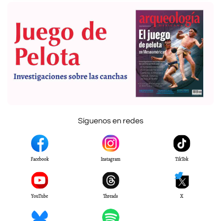
Síguenos en redes
Facebook
Instagram
TikTok
YouTube
Threads
X