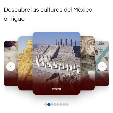
Descubre las culturas del México
antiguo
‹
›
Olmecas
Mexicas
Mayas
Mixteca
Toltecas