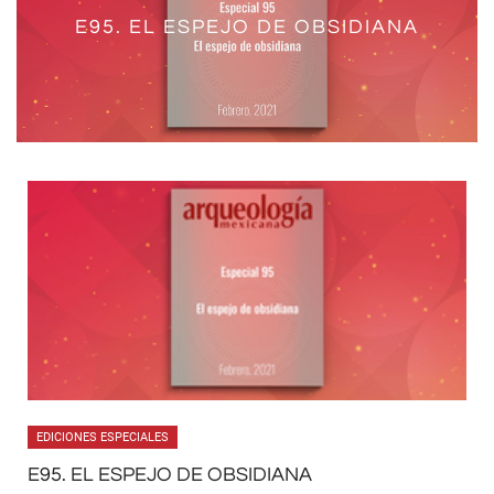
FLORES QUE AÚN BROTAN ENTRE
CONTRA EL FUGAZ PASO POR LA
“NADA DESCANSA PERO TODO
EL TEMPLO MAYOR NO ES UN
E95. EL ESPEJO DE OBSIDIANA
NEZAHUALCÓYOTL
LAS ANTIGUAS PIEDRAS
PARQUE TEMÁTICO
DUERME”
TIERRA
EDICIONES ESPECIALES
E95. EL ESPEJO DE OBSIDIANA