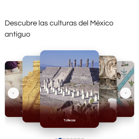
Descubre las culturas del México
antiguo
‹
›
Olmecas
Mexicas
Mayas
Mixteca
Toltecas