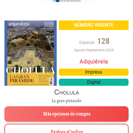
NÚMERO VIGENTE
128
Especial
Agosto-Septiembre 2026
Adquiérela
Impresa
Digital
Cholula
La gran pirámide
Más opciones de compra
Explora el índice