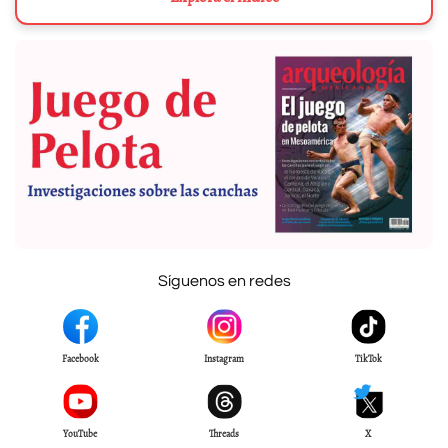
Síguenos en redes
Facebook
Instagram
TikTok
YouTube
Threads
X