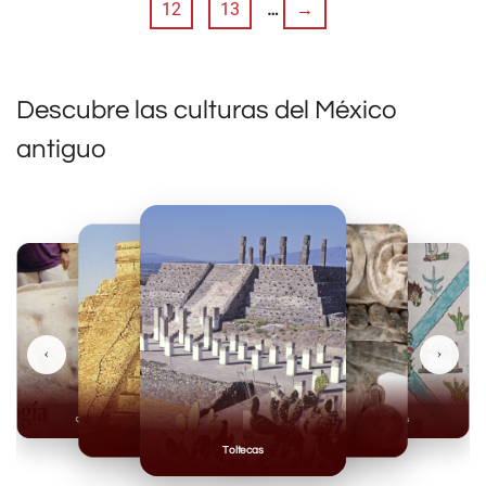
12
13
…
→
Descubre las culturas del México
antiguo
‹
›
Olmecas
Mexicas
Mayas
Mixteca
Toltecas