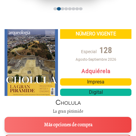
NÚMERO VIGENTE
128
Especial
Agosto-Septiembre 2026
Adquiérela
Impresa
Digital
Cholula
La gran pirámide
Más opciones de compra