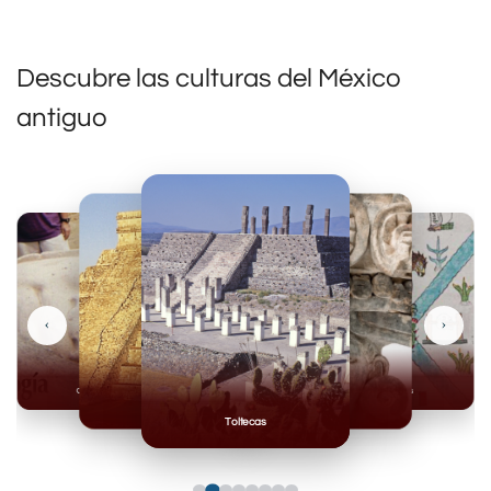
Descubre las culturas del México
antiguo
‹
›
Olmecas
Mexicas
Mayas
Mixteca
Toltecas