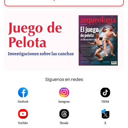
Síguenos en redes
Facebook
Instagram
TikTok
YouTube
Threads
X