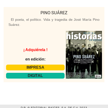
PINO SUÁREZ
El poeta, el político. Vida y tragedia de José María Pino
Suárez.
¡ Adquiérela !
en edición:
IMPRESA
DIGITAL
D.R. © EDITORIAL RAÍCES, S.A. DE C.V. 2023