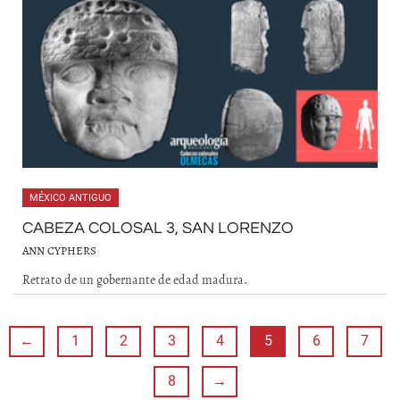
MÉXICO ANTIGUO
CABEZA COLOSAL 3, SAN LORENZO
ANN CYPHERS
Retrato de un gobernante de edad madura.
←
1
2
3
4
5
6
7
8
→