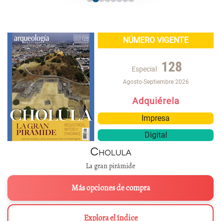
NÚMERO VIGENTE
128
Especial
Agosto-Septiembre 2026
Adquiérela
Impresa
Digital
Cholula
La gran pirámide
Más opciones de compra
Explora el índice