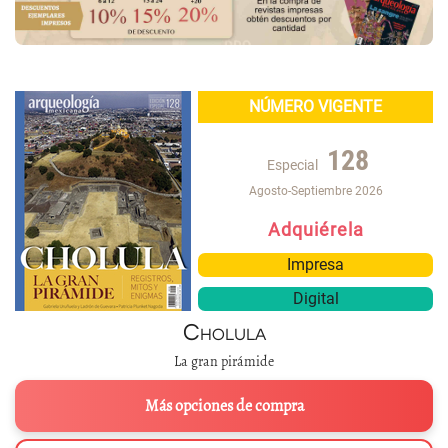
NÚMERO VIGENTE
128
Especial
Agosto-Septiembre 2026
Adquiérela
Impresa
Digital
Cholula
La gran pirámide
Más opciones de compra