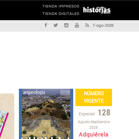
TIENDA IMPRESOS
TIENDA DIGITALES
7-ago-2026
NÚMERO
VIGENTE
128
Especial
Agosto-Septiembre
2026
Adquiérela