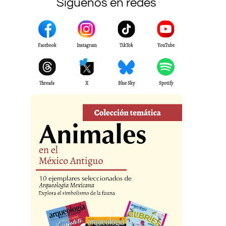
Síguenos en redes
Facebook
Instagram
TikTok
YouTube
Threads
X
Blue Sky
Spotify